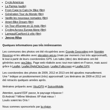
Cycle Americas
La Pampa (audio)
From Cape to Cairo by Bike (film)
Génération Tour du Monde (film)
Vanlife les nouveaux nomades (film)
Ameri-Bike Dream (film)
Un Tour d'Europe en 11 mois (film)
Cycling Across Europe Alone (film)
Lampaul/CapNord à vélo (film)
Jencyo Rêva
Quelques informations pas très intéressantes
Les communes des photos ont été récupérées avec
Google Geocoding
puis
Nomitim
Reverse
et les altitudes avec
elevation-api.eu
(mais par moment c'est très approximatif),
le tout à partir de leurs coordonnées GPS. Les tuiles (
tiles
) des itinéraires ont été
générées avec
gpx2tiles
. Page web réalisée avec tout mon talent en France, mais aussi
grâce à
Leaflet
,
Leaflet.RightClickZoom
,
Leaflet.Fullscreen
et
Leaflet.GPX
.
Les coordonnées des photos de 2009, 2012 et 2013 ont été ajoutées manuellement.
Une * indique un positionnement (très) approximatif. Les itinéraires de 2009 et 2012 ont
été retracés quelques années après.
Itinéraires préparés avec
VisuGPX
et
SuisseMobile
.
Attention, quand EDF passe, le paysage trépasse !
Et Android ? Même Windows XP était mieux !
Loués soient les Oris !
Nous sommes sponsorisés par
la région
.