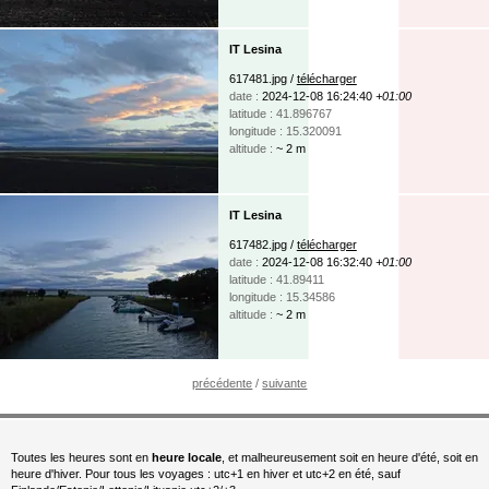
IT Lesina
617481.jpg /
télécharger
date :
2024-12-08 16:24:40
+01:00
latitude : 41.896767
longitude : 15.320091
altitude :
~ 2 m
IT Lesina
617482.jpg /
télécharger
date :
2024-12-08 16:32:40
+01:00
latitude : 41.89411
longitude : 15.34586
altitude :
~ 2 m
précédente
/
suivante
Toutes les heures sont en
heure locale
, et malheureusement soit en heure d'été, soit en
heure d'hiver. Pour tous les voyages : utc+1 en hiver et utc+2 en été, sauf