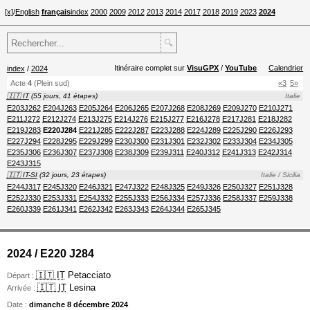
[x]
/
English
français
index
2000
2009
2012
2013
2014
2017
2018
2019
2023
2024
🔍
Itinéraire complet sur
VisuGPX
/
YouTube
Calendrier
index
/
2024
Acte
4
(Plein sud)
«3
5»
🇮🇹 IT
(55 jours, 41 étapes)
Italie
E203J262
E204J263
E205J264
E206J265
E207J268
E208J269
E209J270
E210J271
E211J272
E212J274
E213J275
E214J276
E215J277
E216J278
E217J281
E218J282
E219J283
E220J284
E221J285
E222J287
E223J288
E224J289
E225J290
E226J293
E227J294
E228J295
E229J299
E230J300
E231J301
E232J302
E233J304
E234J305
E235J306
E236J307
E237J308
E238J309
E239J311
E240J312
E241J313
E242J314
E243J315
🇮🇹 IT-SI
(32 jours, 23 étapes)
Italie / Sicilia
E244J317
E245J320
E246J321
E247J322
E248J325
E249J326
E250J327
E251J328
E252J330
E253J331
E254J332
E255J333
E256J334
E257J336
E258J337
E259J338
E260J339
E261J341
E262J342
E263J343
E264J344
E265J345
2024 / E220 J284
🇮🇹 IT
Petacciato
Départ :
🇮🇹 IT
Lesina
Arrivée :
Date :
dimanche 8 décembre 2024