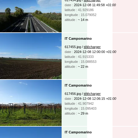
date :
2024-12-08 11:49:58
+01:00
latitude : 41.929186
longitude : 15.079052
altitude :
~ 14 m
IT Campomarino
617455.jpg /
télécharger
date :
2024-12-08 12:00:00
+01:00
latitude : 41.915333
longitude : 15.088553
altitude :
~ 22 m
IT Campomarino
617456.jpg /
télécharger
date :
2024-12-08 12:06:15
+01:00
latitude : 41.907942
longitude : 15.095403
altitude :
~ 29 m
IT Campomarino