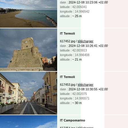
date :
2024-12-08 10:23:06
+01:00
latitude : 42.005041
longitude : 14.996542
altitude :
~ 25 m
IT Termoli
617452.jpg /
télécharger
date :
2024-12-08 10:26:41
+01:00
latitude : 42.003913
longitude : 14.996408
altitude :
~ 21 m
IT Termoli
617453.jpg /
télécharger
date :
2024-12-08 10:30:55
+01:00
latitude : 42.002075
longitude : 14.995571
altitude :
~ 30 m
IT Campomarino
617454.jpg /
télécharger