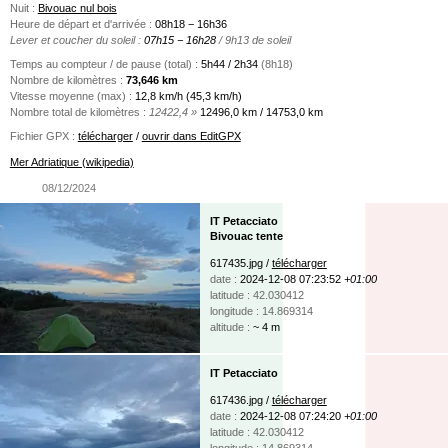
Nuit :
Bivouac nul bois
Heure de départ et d'arrivée :
08h18 − 16h36
Lever et coucher du soleil :
07h15 − 16h28
/ 9h13 de soleil
Temps au compteur / de pause (total) :
5h44 / 2h34
(8h18)
Nombre de kilomètres :
73,646 km
Vitesse moyenne (max) :
12,8 km/h (45,3 km/h)
Nombre total de kilomètres :
12422,4 »
12496,0 km / 14753,0 km
Fichier GPX :
télécharger
/
ouvrir dans EditGPX
Mer Adriatique (wikipedia)
08/12/2024
IT Petacciato
Bivouac tente
617435.jpg /
télécharger
date :
2024-12-08 07:23:52
+01:00
latitude : 42.030412
longitude : 14.869314
altitude :
~ 4 m
IT Petacciato
617436.jpg /
télécharger
date :
2024-12-08 07:24:20
+01:00
latitude : 42.030412
longitude : 14.869314