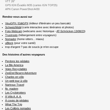
VTT 26″
GPS IGN Évadéo M35 (cartes IGN TOP25)
APN Canon PowerShot A430
Rendez-vous aussi sur
VisuGPX / EditGPX
(éditeur d'itinéraire un peu bancale)
SchweizMobil
(carte interactive avec itinéraires et photos)
Foto-Webcam
(webcams avec historique -
AT-Schröcken 13/08/23
)
Trustroots
(hébergement entre voyageurs)
Nomador
(home-sitters... miaou)
uBlock
(pour votre santé)
trop d'argent ? pas de soucis je m'en occupe
Des histoires d'autres voyageurs
Perdons les pédales
La Bliv America
Voies Recyclables
ZedZed Bizarre Adventure
Charles en vélo
Un petit tour à vélo
Nartrouv Travel
flo_madem
Les Cyclotrotters
À Vélo A. A. A.
À coups de pédales
What The Trip
Les Colibris nomades