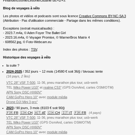
Finlande/Estonie/Lettonie/Lituanie utc+2/+3.
Blog de voyages à vélo
Les photos et vidéos et podcasts sont sous licence
Creative Commons BY-NC-SA 3
(Attribution - Pas d'utilisation commerciale - Partage dans les mêmes conditions).
Exceptions (extrait musical/audio) :
- 2023.7.m4a, © Aden Foyer The Ballet Girl
- 2023.16.m4a, © Voyager Promise, © WarnerBros Matrix 4
- 608562.jpg, © Foto-Webcam.eu
Index des photos :
TSV
.
Historique des voyages à vélo
la suite ?
2024-2025
/ 352 jours ~ 12 mois (
14580
€ soit 36/j) / bivouac tente
(16 pays, 2 îles)
VTC 28″ VSF T-500
, 11-36, pneu marathon plus tour, usb-werk
TEL
Wiko Power U10°
et
realme C53°
(GPS OsmAnd, cartes OSM/OTM)
APN Sony DSC-HX60V°
CAM GoPro Hero 10°
avec
module média
Drone DJI Mini 3 pro°
2023
/ 90 jours, 3 mois (8103 € soit 90/j)
🇫🇷 FR
🇨🇭 CH
🇦🇹 AT
🇨🇭 CH
🇮🇹 IT
🇫🇷 FR
(4 pays)
VTC 28″ VSF T-500
, 11-36, pneu marathon plus tour, usb-werk
TEL Wiko Power U10°
(GPS OsmAnd, cartes OSM/OTM)
APN Sony DSC-HX60V°
CAM GoPro Hero 10°
avec
module média