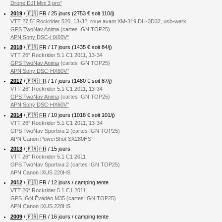
Drone DJI Mini 3 pro°
2019
/
🇫🇷 FR
/ 25 jours (2753 € soit 110/j)
VTT 27,5″ Rockrider 520
, 13-32, roue avant XM-319 DH-3D32, usb-werk
GPS TwoNav Anima
(cartes IGN TOP25)
APN Sony DSC-HX60V°
2018
/
🇫🇷 FR
/ 17 jours (1435 € soit 84/j)
VTT 26″ Rockrider 5.1 C1 2011, 13-34
GPS TwoNav Anima
(cartes IGN TOP25)
APN Sony DSC-HX60V°
2017
/
🇫🇷 FR
/ 17 jours (1480 € soit 87/j)
VTT 26″ Rockrider 5.1 C1 2011, 13-34
GPS TwoNav Anima
(cartes IGN TOP25)
APN Sony DSC-HX60V°
2014
/
🇫🇷 FR
/ 10 jours (1018 € soit 101/j)
VTT 26″ Rockrider 5.1 C1 2011, 13-34
GPS TwoNav Sportiva 2 (cartes IGN TOP25)
APN Canon PowerShot SX280HS°
2013
/
🇫🇷 FR
/ 15 jours
VTT 26″ Rockrider 5.1 C1 2011
GPS TwoNav Sportiva 2 (cartes IGN TOP25)
APN Canon IXUS 220HS
2012
/
🇫🇷 FR
/ 12 jours / camping tente
VTT 26″ Rockrider 5.1 C1 2011
GPS IGN Évadéo M35 (cartes IGN TOP25)
APN Canon IXUS 220HS
2009
/
🇫🇷 FR
/ 16 jours / camping tente