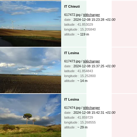
IT Chieuti
617472.jpg /
télécharger
date :
2024-12-08 15:23:28
+01:00
latitude : 41.853029
longitude : 15.205840
altitude :
~ 119 m
IT Lesina
617473.jpg /
télécharger
date :
2024-12-08 15:37:25
+01:00
latitude : 41.854843
longitude : 15.252800
altitude :
~ 14 m
IT Lesina
617474.jpg /
télécharger
date :
2024-12-08 15:42:31
+01:00
latitude : 41.859729
longitude : 15.268555
altitude :
~ 29 m