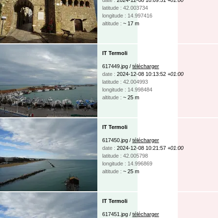
latitude : 42.003734
longitude : 14.997416
altitude :
~ 17 m
IT Termoli
617449.jpg /
télécharger
date :
2024-12-08 10:13:52
+01:00
latitude : 42.004993
longitude : 14.998484
altitude :
~ 25 m
IT Termoli
617450.jpg /
télécharger
date :
2024-12-08 10:21:57
+01:00
latitude : 42.005798
longitude : 14.996869
altitude :
~ 25 m
IT Termoli
617451.jpg /
télécharger