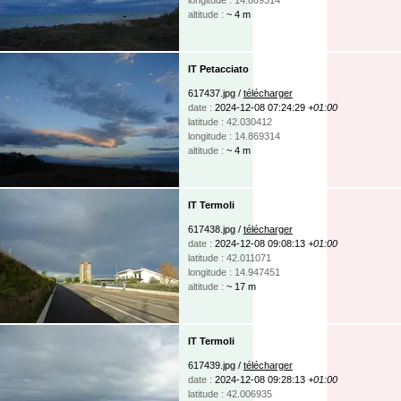
altitude :
~ 4 m
IT Petacciato
617437.jpg /
télécharger
date :
2024-12-08 07:24:29
+01:00
latitude : 42.030412
longitude : 14.869314
altitude :
~ 4 m
IT Termoli
617438.jpg /
télécharger
date :
2024-12-08 09:08:13
+01:00
latitude : 42.011071
longitude : 14.947451
altitude :
~ 17 m
IT Termoli
617439.jpg /
télécharger
date :
2024-12-08 09:28:13
+01:00
latitude : 42.006935