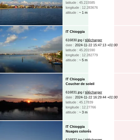
latitude : 45.215585
longitude : 12.283676
altitude :
~ 1 m
IT Chioggia
616830.jpg /
télécharger
date :
2024-11-22 15:47:13
+01:00
latitude : 45.201590
longitude : 12.282779
altitude :
~ 5 m
IT Chioggia
Coucher de soleil
616831.jpg /
télécharger
date :
2024-11-22 16:29:44
+01:00
latitude : 45.17839
longitude : 12.27766
altitude :
~ 3 m
IT Chioggia
Nuages colorés
616832.jpg /
télécharger