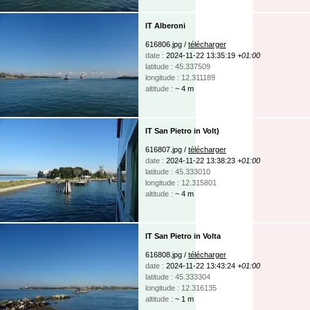
IT Alberoni
616806.jpg /
télécharger
date :
2024-11-22 13:35:19
+01:00
latitude : 45.337509
longitude : 12.311189
altitude :
~ 4 m
IT San Pietro in Volt)
616807.jpg /
télécharger
date :
2024-11-22 13:38:23
+01:00
latitude : 45.333010
longitude : 12.315801
altitude :
~ 4 m
IT San Pietro in Volta
616808.jpg /
télécharger
date :
2024-11-22 13:43:24
+01:00
latitude : 45.333304
longitude : 12.316135
altitude :
~ 1 m