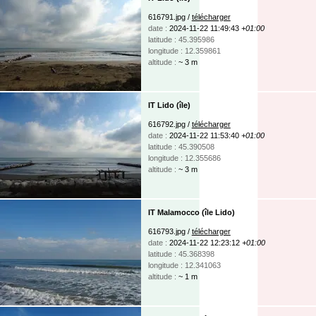
616791.jpg /
télécharger
date :
2024-11-22 11:49:43
+01:00
latitude : 45.395986
longitude : 12.359861
altitude :
~ 3 m
IT Lido (île)
616792.jpg /
télécharger
date :
2024-11-22 11:53:40
+01:00
latitude : 45.390508
longitude : 12.355686
altitude :
~ 3 m
IT Malamocco (île Lido)
616793.jpg /
télécharger
date :
2024-11-22 12:23:12
+01:00
latitude : 45.368398
longitude : 12.341063
altitude :
~ 1 m