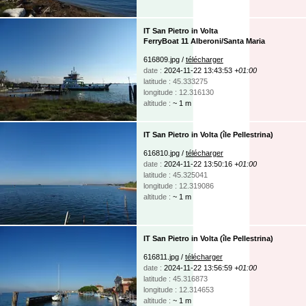
IT San Pietro in Volta
FerryBoat 11 Alberoni/Santa Maria
616809.jpg /
télécharger
date :
2024-11-22 13:43:53
+01:00
latitude : 45.333275
longitude : 12.316130
altitude :
~ 1 m
IT San Pietro in Volta (île Pellestrina)
616810.jpg /
télécharger
date :
2024-11-22 13:50:16
+01:00
latitude : 45.325041
longitude : 12.319086
altitude :
~ 1 m
IT San Pietro in Volta (île Pellestrina)
616811.jpg /
télécharger
date :
2024-11-22 13:56:59
+01:00
latitude : 45.316873
longitude : 12.314653
altitude :
~ 1 m