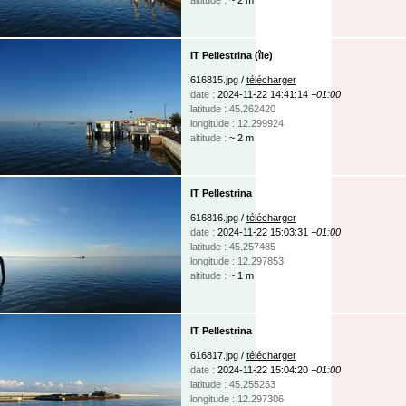
IT Pellestrina (île)
616815.jpg /
télécharger
date :
2024-11-22 14:41:14
+01:00
latitude : 45.262420
longitude : 12.299924
altitude :
~ 2 m
IT Pellestrina
616816.jpg /
télécharger
date :
2024-11-22 15:03:31
+01:00
latitude : 45.257485
longitude : 12.297853
altitude :
~ 1 m
IT Pellestrina
616817.jpg /
télécharger
date :
2024-11-22 15:04:20
+01:00
latitude : 45.255253
longitude : 12.297306