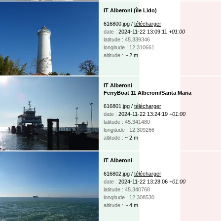
IT Alberoni (île Lido)
616800.jpg /
télécharger
date :
2024-11-22 13:09:11
+01:00
latitude : 45.339346
longitude : 12.310661
altitude :
~ 2 m
IT Alberoni
FerryBoat 11 Alberoni/Santa Maria
616801.jpg /
télécharger
date :
2024-11-22 13:24:19
+01:00
latitude : 45.341480
longitude : 12.309266
altitude :
~ 2 m
IT Alberoni
616802.jpg /
télécharger
date :
2024-11-22 13:28:06
+01:00
latitude : 45.340768
longitude : 12.308530
altitude :
~ 4 m