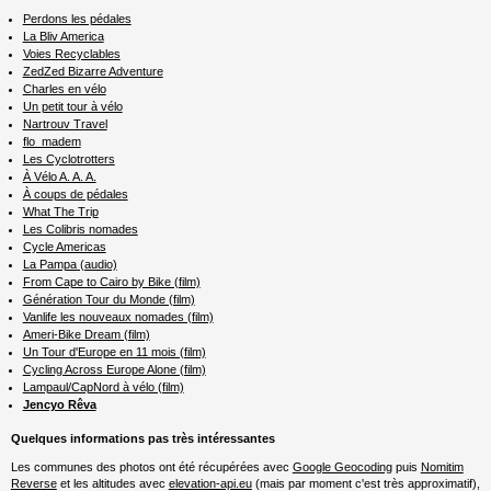
Perdons les pédales
La Bliv America
Voies Recyclables
ZedZed Bizarre Adventure
Charles en vélo
Un petit tour à vélo
Nartrouv Travel
flo_madem
Les Cyclotrotters
À Vélo A. A. A.
À coups de pédales
What The Trip
Les Colibris nomades
Cycle Americas
La Pampa (audio)
From Cape to Cairo by Bike (film)
Génération Tour du Monde (film)
Vanlife les nouveaux nomades (film)
Ameri-Bike Dream (film)
Un Tour d'Europe en 11 mois (film)
Cycling Across Europe Alone (film)
Lampaul/CapNord à vélo (film)
Jencyo Rêva
Quelques informations pas très intéressantes
Les communes des photos ont été récupérées avec
Google Geocoding
puis
Nomitim
Reverse
et les altitudes avec
elevation-api.eu
(mais par moment c'est très approximatif),