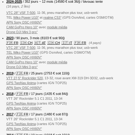
2024-2025
/ 352 jours ~ 12 mois (
14580
€ soit 36/j) / bivouac tente
(16 pays, 2 îles)
VTC 28″ VSF T-500
, 11-36, pneu marathon plus tour, usb-werk
TEL
Wiko Power U10°
et
realme C53°
(GPS OsmAnd, cartes OSM/OTM)
APN Sony DSC-HX60V°
CAM GoPro Hero 10°
avec
module média
Drone DJI Mini 3 pro°
2023
/ 90 jours, 3 mois (8103 € soit 90/j)
🇫🇷 FR
🇨🇭 CH
🇦🇹 AT
🇨🇭 CH
🇮🇹 IT
🇫🇷 FR
(4 pays)
VTC 28″ VSF T-500
, 11-36, pneu marathon plus tour, usb-werk
TEL Wiko Power U10°
(GPS OsmAnd, cartes OSM/OTM)
APN Sony DSC-HX60V°
CAM GoPro Hero 10°
avec
module média
Drone DJI Mini 3 pro°
2019
/
🇫🇷 FR
/ 25 jours (2753 € soit 110/j)
VTT 27,5″ Rockrider 520
, 13-32, roue avant XM-319 DH-3D32, usb-werk
GPS TwoNav Anima
(cartes IGN TOP25)
APN Sony DSC-HX60V°
2018
/
🇫🇷 FR
/ 17 jours (1435 € soit 84/j)
VTT 26″ Rockrider 5.1 C1 2011, 13-34
GPS TwoNav Anima
(cartes IGN TOP25)
APN Sony DSC-HX60V°
2017
/
🇫🇷 FR
/ 17 jours (1480 € soit 87/j)
VTT 26″ Rockrider 5.1 C1 2011, 13-34
GPS TwoNav Anima
(cartes IGN TOP25)
APN Sony DSC-HX60V°
2014
/
🇫🇷 FR
/ 10 jours (1018 € soit 101/j)