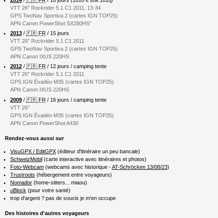
VTT 26″ Rockrider 5.1 C1 2011, 13-34
GPS TwoNav Sportiva 2 (cartes IGN TOP25)
APN Canon PowerShot SX280HS°
2013
/
🇫🇷 FR
/ 15 jours
VTT 26″ Rockrider 5.1 C1 2011
GPS TwoNav Sportiva 2 (cartes IGN TOP25)
APN Canon IXUS 220HS
2012
/
🇫🇷 FR
/ 12 jours / camping tente
VTT 26″ Rockrider 5.1 C1 2011
GPS IGN Évadéo M35 (cartes IGN TOP25)
APN Canon IXUS 220HS
2009
/
🇫🇷 FR
/ 16 jours / camping tente
VTT 26″
GPS IGN Évadéo M35 (cartes IGN TOP25)
APN Canon PowerShot A430
Rendez-vous aussi sur
VisuGPX / EditGPX
(éditeur d'itinéraire un peu bancale)
SchweizMobil
(carte interactive avec itinéraires et photos)
Foto-Webcam
(webcams avec historique -
AT-Schröcken 13/08/23
)
Trustroots
(hébergement entre voyageurs)
Nomador
(home-sitters... miaou)
uBlock
(pour votre santé)
trop d'argent ? pas de soucis je m'en occupe
Des histoires d'autres voyageurs