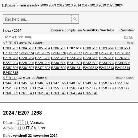
[x]
/
English
français
index
2000
2009
2012
2013
2014
2017
2018
2019
2023
2024
🔍
Itinéraire complet sur
VisuGPX
/
YouTube
Calendrier
index
/
2024
Acte
4
(Plein sud)
«3
5»
🇮🇹 IT
(55 jours, 41 étapes)
Italie
E203J262
E204J263
E205J264
E206J265
E207J268
E208J269
E209J270
E210J271
E211J272
E212J274
E213J275
E214J276
E215J277
E216J278
E217J281
E218J282
E219J283
E220J284
E221J285
E222J287
E223J288
E224J289
E225J290
E226J293
E227J294
E228J295
E229J299
E230J300
E231J301
E232J302
E233J304
E234J305
E235J306
E236J307
E237J308
E238J309
E239J311
E240J312
E241J313
E242J314
E243J315
🇮🇹 IT-SI
(32 jours, 23 étapes)
Italie / Sicilia
E244J317
E245J320
E246J321
E247J322
E248J325
E249J326
E250J327
E251J328
E252J330
E253J331
E254J332
E255J333
E256J334
E257J336
E258J337
E259J338
E260J339
E261J341
E262J342
E263J343
E264J344
E265J345
2024 / E207 J268
🇮🇹 IT
Venezia
Départ :
🇮🇹 IT
Ca' Lino
Arrivée :
Date :
vendredi 22 novembre 2024