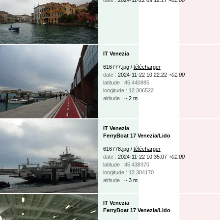
IT Venezia
616777.jpg /
télécharger
date :
2024-11-22 10:22:22
+01:00
latitude : 45.440885
longitude : 12.306522
altitude :
~ 2 m
IT Venezia
FerryBoat 17 Venezia/Lido
616778.jpg /
télécharger
date :
2024-11-22 10:35:07
+01:00
latitude : 45.438370
longitude : 12.304170
altitude :
~ 3 m
IT Venezia
FerryBoat 17 Venezia/Lido