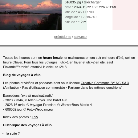
616835.jpg /
télécharger
date :
2024-11-22 16:37:26
+01:00
latitude : 45.177700
longitude : 12.286749
altitude :
~ 2 m
précédente
/
suivante
Toutes les heures sont en
heure locale
, et malheureusement soit en heure d'été, soit en
heure d'hiver. Pour tous les voyages : utc+1 en hiver et utc+2 en été, sauf
Finlande/Estonie/Lettonie/Lituanie utc+2/+3.
Blog de voyages à vélo
Les photos et vidéos et podcasts sont sous licence
Creative Commons BY-NC-SA 3
(Attribution - Pas d'utilisation commerciale - Partage dans les mêmes conditions).
Exceptions (extrait musical/audio) :
- 2023.7.m4a, © Aden Foyer The Ballet Girl
- 2023.16.m4a, © Voyager Promise, © WarnerBros Matrix 4
- 608562.jpg, © Foto-Webcam.eu
Index des photos :
TSV
.
Historique des voyages à vélo
la suite ?