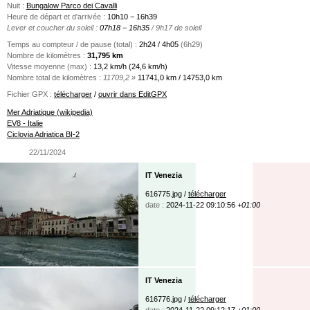
Nuit :
Bungalow Parco dei Cavalli
Heure de départ et d'arrivée :
10h10 − 16h39
Lever et coucher du soleil :
07h18 − 16h35
/ 9h17 de soleil
Temps au compteur / de pause (total) :
2h24 / 4h05
(6h29)
Nombre de kilomètres :
31,795 km
Vitesse moyenne (max) :
13,2 km/h (24,6 km/h)
Nombre total de kilomètres :
11709,2 »
11741,0 km / 14753,0 km
Fichier GPX :
télécharger
/
ouvrir dans EditGPX
Mer Adriatique (wikipedia)
EV8 - Italie
Ciclovia Adriatica BI-2
22/11/2024
IT Venezia
616775.jpg /
télécharger
date :
2024-11-22 09:10:56
+01:00
IT Venezia
616776.jpg /
télécharger
date :
2024-11-22 09:12:17
+01:00