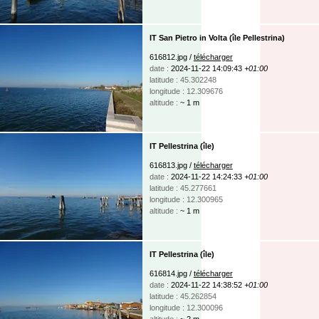
IT San Pietro in Volta (île Pellestrina)
616812.jpg /
télécharger
date :
2024-11-22 14:09:43
+01:00
latitude : 45.302248
longitude : 12.309676
altitude :
~ 1 m
IT Pellestrina (île)
616813.jpg /
télécharger
date :
2024-11-22 14:24:33
+01:00
latitude : 45.277661
longitude : 12.300965
altitude :
~ 1 m
IT Pellestrina (île)
616814.jpg /
télécharger
date :
2024-11-22 14:38:52
+01:00
latitude : 45.262854
longitude : 12.300096
altitude :
~ 2 m