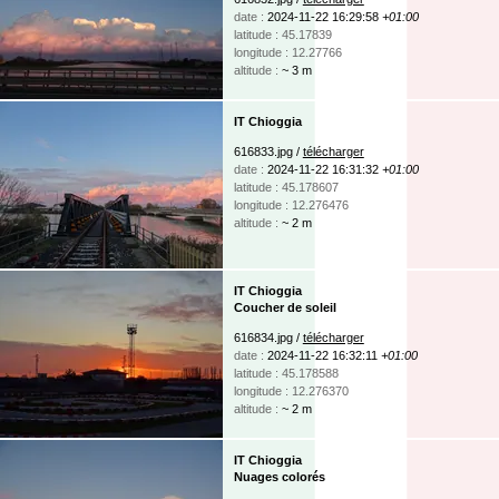
date :
2024-11-22 16:29:58
+01:00
latitude : 45.17839
longitude : 12.27766
altitude :
~ 3 m
IT Chioggia
616833.jpg /
télécharger
date :
2024-11-22 16:31:32
+01:00
latitude : 45.178607
longitude : 12.276476
altitude :
~ 2 m
IT Chioggia
Coucher de soleil
616834.jpg /
télécharger
date :
2024-11-22 16:32:11
+01:00
latitude : 45.178588
longitude : 12.276370
altitude :
~ 2 m
IT Chioggia
Nuages colorés