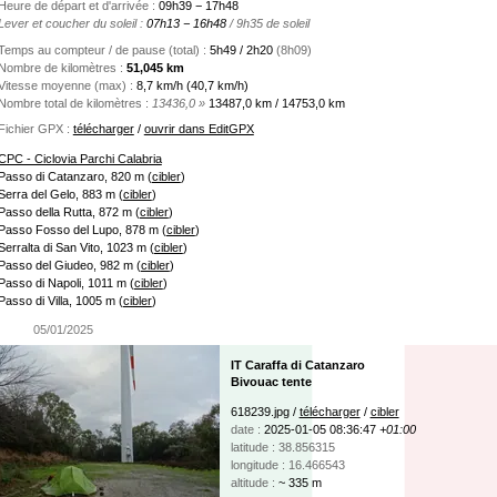
Heure de départ et d'arrivée :
09h39 − 17h48
Lever et coucher du soleil :
07h13 − 16h48
/ 9h35 de soleil
Temps au compteur / de pause (total) :
5h49 / 2h20
(8h09)
Nombre de kilomètres :
51,045 km
Vitesse moyenne (max) :
8,7 km/h (40,7 km/h)
Nombre total de kilomètres :
13436,0 »
13487,0 km / 14753,0 km
Fichier GPX :
télécharger
/
ouvrir dans EditGPX
CPC - Ciclovia Parchi Calabria
Passo di Catanzaro, 820 m
(
cibler
)
Serra del Gelo, 883 m
(
cibler
)
Passo della Rutta, 872 m
(
cibler
)
Passo Fosso del Lupo, 878 m
(
cibler
)
Serralta di San Vito, 1023 m
(
cibler
)
Passo del Giudeo, 982 m
(
cibler
)
Passo di Napoli, 1011 m
(
cibler
)
Passo di Villa, 1005 m
(
cibler
)
05/01/2025
IT Caraffa di Catanzaro
Bivouac tente
618239.jpg /
télécharger
/
cibler
date :
2025-01-05 08:36:47
+01:00
latitude : 38.856315
longitude : 16.466543
altitude :
~ 335 m