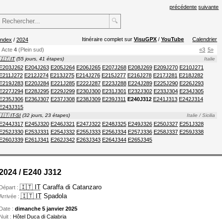
précédente
suivante
🔍
Itinéraire complet sur
VisuGPX
/
YouTube
Calendrier
index
/
2024
Acte
4
(Plein sud)
«3
5»
🇮🇹 IT
(55 jours, 41 étapes)
Italie
E203J262
E204J263
E205J264
E206J265
E207J268
E208J269
E209J270
E210J271
E211J272
E212J274
E213J275
E214J276
E215J277
E216J278
E217J281
E218J282
E219J283
E220J284
E221J285
E222J287
E223J288
E224J289
E225J290
E226J293
E227J294
E228J295
E229J299
E230J300
E231J301
E232J302
E233J304
E234J305
E235J306
E236J307
E237J308
E238J309
E239J311
E240J312
E241J313
E242J314
E243J315
🇮🇹 IT-SI
(32 jours, 23 étapes)
Italie / Sicilia
E244J317
E245J320
E246J321
E247J322
E248J325
E249J326
E250J327
E251J328
E252J330
E253J331
E254J332
E255J333
E256J334
E257J336
E258J337
E259J338
E260J339
E261J341
E262J342
E263J343
E264J344
E265J345
2024 / E240 J312
🇮🇹 IT
Caraffa di Catanzaro
Départ :
🇮🇹 IT
Spadola
Arrivée :
Date :
dimanche 5 janvier 2025
Nuit :
Hôtel Duca di Calabria