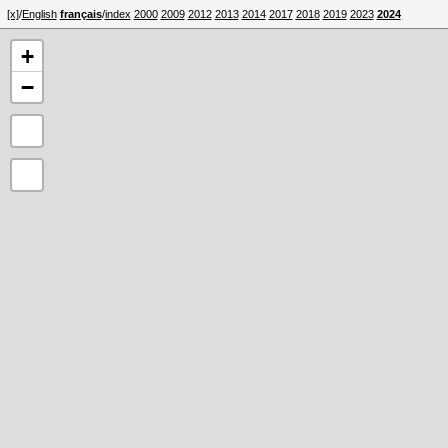
[x]
/
English
français
/
index
2000
2009
2012
2013
2014
2017
2018
2019
2023
2024
+
−