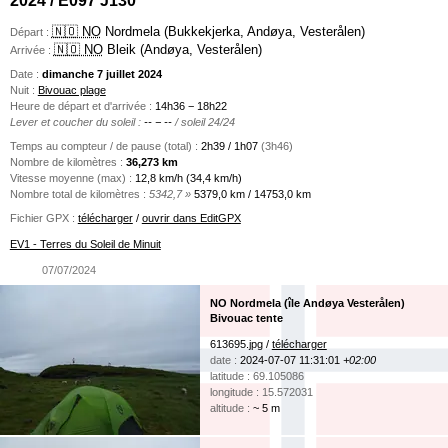
🇳🇴 NO
Nordmela (Bukkekjerka, Andøya, Vesterålen)
Départ :
🇳🇴 NO
Bleik (Andøya, Vesterålen)
Arrivée :
Date :
dimanche 7 juillet 2024
Nuit :
Bivouac plage
Heure de départ et d'arrivée :
14h36 − 18h22
Lever et coucher du soleil :
-- − --
/ soleil 24/24
Temps au compteur / de pause (total) :
2h39 / 1h07
(3h46)
Nombre de kilomètres :
36,273 km
Vitesse moyenne (max) :
12,8 km/h (34,4 km/h)
Nombre total de kilomètres :
5342,7 »
5379,0 km / 14753,0 km
Fichier GPX :
télécharger
/
ouvrir dans EditGPX
EV1 - Terres du Soleil de Minuit
07/07/2024
NO Nordmela (île Andøya Vesterålen)
Bivouac tente
613695.jpg /
télécharger
date :
2024-07-07 11:31:01
+02:00
latitude : 69.105086
longitude : 15.572031
altitude :
~ 5 m