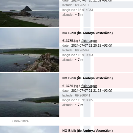
date :
2024-07-07 18:21:02
+02:00
latitude : 69.265135
longitude : 15.914933
altitude :
~ 5 m
NO Bleik (île Andøya Vesterålen)
613735.jpg /
télécharger
date :
2024-07-07 21:20:19
+02:00
latitude : 69.265998
longitude : 15.910603
altitude :
~ 7 m
NO Bleik (île Andøya Vesterålen)
613736.jpg /
télécharger
date :
2024-07-07 21:21:23
+02:00
latitude : 69.266041
longitude : 15.910605
altitude :
~ 7 m
08/07/2024
NO Bleik (île Andøya Vesterålen)