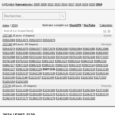
[x]
/
English
français
index
2000
2009
2012
2013
2014
2017
2018
2019
2023
2024
🔍
Itinéraire complet sur
VisuGPX
/
YouTube
Calendrier
index
/
2024
Acte
2
(Le Grand Nord)
«1
3»
🇸🇪 SE
(5 jours, 4 étapes)
Suède
E050J069
E051J071
E052J072
E053J073
🇳🇴 NO
(83 jours, 66 étapes)
Norvège
E054J074
E055J075
E056J077
E057J078
E058J083
E059J084
E060J085
E061J086
E062J087
E063J090
E064J091
E065J092
E066J093
E067J095
E068J096
E069J097
E070J098
E071J099
E072J102
E073J103
E074J104
E075J105
E076J106
E077J107
E078J108
E079J110
E080J111
E081J112
E082J113
E083J114
E084J115
E085J116
E086J117
E087J118
E088J120
E089J121
E090J122
E091J123
E092J124
E093J126
E094J127
E095J128
E096J129
E097J130
E098J131
E099J132
E100J133
E101J135
E102J136
E103J137
E104J138
E105J139
E106J141
E107J142
E108J143
E109J144
E110J145
E111J146
E112J147
E113J149
E114J150
E115J151
E116J152
E117J153
E118J154
E119J155
🇫🇮 FI
(28 jours, 23 étapes)
Finlande
E120J157
E121J158
E122J159
E123J160
E124J162
E125J163
E126J164
E127J165
E128J166
E129J168
E130J169
E131J170
E132J171
E133J172
E134J173
E135J174
E136J176
E137J177
E138J178
E139J179
E140J180
E141J181
E142J182
2024 / E097 J130