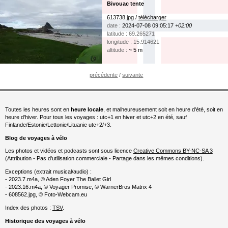
Bivouac tente
613738.jpg /
télécharger
date :
2024-07-08 09:05:17
+02:00
latitude : 69.265271
longitude : 15.914621
altitude :
~ 5 m
précédente
/
suivante
Toutes les heures sont en
heure locale
, et malheureusement soit en heure d'été, soit en
heure d'hiver. Pour tous les voyages : utc+1 en hiver et utc+2 en été, sauf
Finlande/Estonie/Lettonie/Lituanie utc+2/+3.
Blog de voyages à vélo
Les photos et vidéos et podcasts sont sous licence
Creative Commons BY-NC-SA 3
(Attribution - Pas d'utilisation commerciale - Partage dans les mêmes conditions).
Exceptions (extrait musical/audio) :
- 2023.7.m4a, © Aden Foyer The Ballet Girl
- 2023.16.m4a, © Voyager Promise, © WarnerBros Matrix 4
- 608562.jpg, © Foto-Webcam.eu
Index des photos :
TSV
.
Historique des voyages à vélo