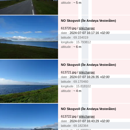
altitude :
~ 5 m
NO Skogvoll (île Andøya Vesterålen)
613720.jpg /
télécharger
date :
2024-07-07 16:17:16
+02:00
latitude : 69.154019
longitude : 15.793812
altitude :
~ 6 m
NO Skogvoll (île Andøya Vesterålen)
613721.jpg /
télécharger
date :
2024-07-07 16:26:35
+02:00
latitude : 69.170460
longitude : 15.818102
altitude :
~ 4 m
NO Skogvoll (île Andøya Vesterålen)
613722.jpg /
télécharger
date :
2024-07-07 16:43:29
+02:00
latitude : 69.182364