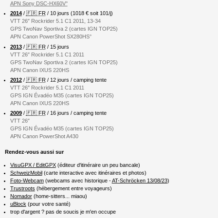
APN Sony DSC-HX60V°
2014
/
🇫🇷 FR
/ 10 jours (1018 € soit 101/j)
VTT 26″ Rockrider 5.1 C1 2011, 13-34
GPS TwoNav Sportiva 2 (cartes IGN TOP25)
APN Canon PowerShot SX280HS°
2013
/
🇫🇷 FR
/ 15 jours
VTT 26″ Rockrider 5.1 C1 2011
GPS TwoNav Sportiva 2 (cartes IGN TOP25)
APN Canon IXUS 220HS
2012
/
🇫🇷 FR
/ 12 jours / camping tente
VTT 26″ Rockrider 5.1 C1 2011
GPS IGN Évadéo M35 (cartes IGN TOP25)
APN Canon IXUS 220HS
2009
/
🇫🇷 FR
/ 16 jours / camping tente
VTT 26″
GPS IGN Évadéo M35 (cartes IGN TOP25)
APN Canon PowerShot A430
Rendez-vous aussi sur
VisuGPX / EditGPX
(éditeur d'itinéraire un peu bancale)
SchweizMobil
(carte interactive avec itinéraires et photos)
Foto-Webcam
(webcams avec historique -
AT-Schröcken 13/08/23
)
Trustroots
(hébergement entre voyageurs)
Nomador
(home-sitters... miaou)
uBlock
(pour votre santé)
trop d'argent ? pas de soucis je m'en occupe