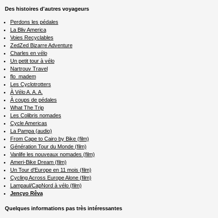
Des histoires d'autres voyageurs
Perdons les pédales
La Bliv America
Voies Recyclables
ZedZed Bizarre Adventure
Charles en vélo
Un petit tour à vélo
Nartrouv Travel
flo_madem
Les Cyclotrotters
À Vélo A. A. A.
À coups de pédales
What The Trip
Les Colibris nomades
Cycle Americas
La Pampa (audio)
From Cape to Cairo by Bike (film)
Génération Tour du Monde (film)
Vanlife les nouveaux nomades (film)
Ameri-Bike Dream (film)
Un Tour d'Europe en 11 mois (film)
Cycling Across Europe Alone (film)
Lampaul/CapNord à vélo (film)
Jencyo Rêva
Quelques informations pas très intéressantes