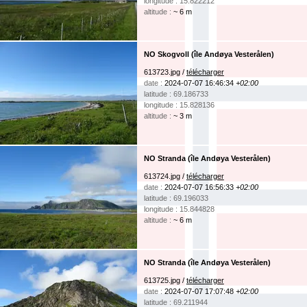
longitude : 15.822212
altitude :
~ 6 m
NO Skogvoll (île Andøya Vesterålen)
613723.jpg /
télécharger
date :
2024-07-07 16:46:34
+02:00
latitude : 69.186733
longitude : 15.828136
altitude :
~ 3 m
NO Stranda (île Andøya Vesterålen)
613724.jpg /
télécharger
date :
2024-07-07 16:56:33
+02:00
latitude : 69.196033
longitude : 15.844828
altitude :
~ 6 m
NO Stranda (île Andøya Vesterålen)
613725.jpg /
télécharger
date :
2024-07-07 17:07:48
+02:00
latitude : 69.211944