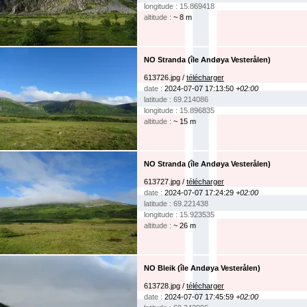
longitude : 15.869418
altitude :
~ 8 m
NO Stranda (île Andøya Vesterålen)
613726.jpg /
télécharger
date :
2024-07-07 17:13:50
+02:00
latitude : 69.214086
longitude : 15.896835
altitude :
~ 15 m
NO Stranda (île Andøya Vesterålen)
613727.jpg /
télécharger
date :
2024-07-07 17:24:29
+02:00
latitude : 69.221438
longitude : 15.923535
altitude :
~ 26 m
NO Bleik (île Andøya Vesterålen)
613728.jpg /
télécharger
date :
2024-07-07 17:45:59
+02:00