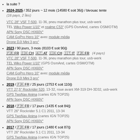
la suite ?
2024-2025
/ 352 jours ~ 12 mois (
14580
€ soit 36/j) / bivouac tente
(16 pays, 2 îles)
VTC 28″ VSF T-500
, 11-36, pneu marathon plus tour, usb-werk
TEL
Wiko Power U10°
et
realme C53°
(GPS OsmAnd, cartes OSM/OTM)
APN Sony DSC-HX60V°
CAM GoPro Hero 10°
avec
module média
Drone DJI Mini 3 pro°
2023
/ 90 jours, 3 mois (8103 € soit 90/j)
🇫🇷 FR
🇨🇭 CH
🇦🇹 AT
🇨🇭 CH
🇮🇹 IT
🇫🇷 FR
(4 pays)
VTC 28″ VSF T-500
, 11-36, pneu marathon plus tour, usb-werk
TEL Wiko Power U10°
(GPS OsmAnd, cartes OSM/OTM)
APN Sony DSC-HX60V°
CAM GoPro Hero 10°
avec
module média
Drone DJI Mini 3 pro°
2019
/
🇫🇷 FR
/ 25 jours (2753 € soit 110/j)
VTT 27,5″ Rockrider 520
, 13-32, roue avant XM-319 DH-3D32, usb-werk
GPS TwoNav Anima
(cartes IGN TOP25)
APN Sony DSC-HX60V°
2018
/
🇫🇷 FR
/ 17 jours (1435 € soit 84/j)
VTT 26″ Rockrider 5.1 C1 2011, 13-34
GPS TwoNav Anima
(cartes IGN TOP25)
APN Sony DSC-HX60V°
2017
/
🇫🇷 FR
/ 17 jours (1480 € soit 87/j)
VTT 26″ Rockrider 5.1 C1 2011, 13-34
GPS TwoNav Anima
(cartes IGN TOP25)