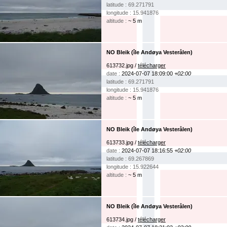
latitude : 69.271791
longitude : 15.941876
altitude :
~ 5 m
NO Bleik (île Andøya Vesterålen)
613732.jpg /
télécharger
date :
2024-07-07 18:09:00
+02:00
latitude : 69.271791
longitude : 15.941876
altitude :
~ 5 m
NO Bleik (île Andøya Vesterålen)
613733.jpg /
télécharger
date :
2024-07-07 18:16:55
+02:00
latitude : 69.267869
longitude : 15.922644
altitude :
~ 5 m
NO Bleik (île Andøya Vesterålen)
613734.jpg /
télécharger