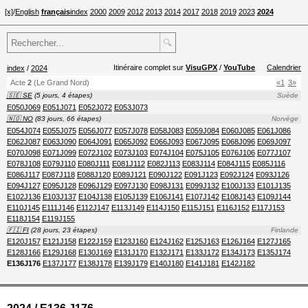
[x]
/
English
français
index
2000
2009
2012
2013
2014
2017
2018
2019
2023
2024
🔍
Itinéraire complet sur
VisuGPX
/
YouTube
Calendrier
index
/
2024
Acte
2
(Le Grand Nord)
«1
3»
🇸🇪 SE
(5 jours, 4 étapes)
Suède
E050J069
E051J071
E052J072
E053J073
🇳🇴 NO
(83 jours, 66 étapes)
Norvège
E054J074
E055J075
E056J077
E057J078
E058J083
E059J084
E060J085
E061J086
E062J087
E063J090
E064J091
E065J092
E066J093
E067J095
E068J096
E069J097
E070J098
E071J099
E072J102
E073J103
E074J104
E075J105
E076J106
E077J107
E078J108
E079J110
E080J111
E081J112
E082J113
E083J114
E084J115
E085J116
E086J117
E087J118
E088J120
E089J121
E090J122
E091J123
E092J124
E093J126
E094J127
E095J128
E096J129
E097J130
E098J131
E099J132
E100J133
E101J135
E102J136
E103J137
E104J138
E105J139
E106J141
E107J142
E108J143
E109J144
E110J145
E111J146
E112J147
E113J149
E114J150
E115J151
E116J152
E117J153
E118J154
E119J155
🇫🇮 FI
(28 jours, 23 étapes)
Finlande
E120J157
E121J158
E122J159
E123J160
E124J162
E125J163
E126J164
E127J165
E128J166
E129J168
E130J169
E131J170
E132J171
E133J172
E134J173
E135J174
E136J176
E137J177
E138J178
E139J179
E140J180
E141J181
E142J182
2024 / E136 J176