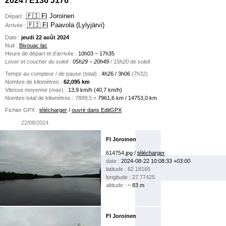
🇫🇮 FI
Joroinen
Départ :
🇫🇮 FI
Paavola (Lylyjärvi)
Arrivée :
Date :
jeudi 22 août 2024
Nuit :
Bivouac lac
Heure de départ et d'arrivée :
10h03 − 17h35
Lever et coucher du soleil :
05h29 − 20h49
/ 15h20 de soleil
Temps au compteur / de pause (total) :
4h26 / 3h06
(7h32)
Nombre de kilomètres :
62,095 km
Vitesse moyenne (max) :
13,9 km/h (40,7 km/h)
Nombre total de kilomètres :
7899,5 »
7961,6 km / 14753,0 km
Fichier GPX :
télécharger
/
ouvrir dans EditGPX
22/08/2024
FI Joroinen
614754.jpg /
télécharger
date :
2024-08-22 10:08:33
+03:00
latitude : 62.18165
longitude : 27.77425
altitude :
~ 83 m
FI Joroinen