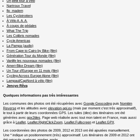
Un petit tour à vélo
Nartrouv Travel
flo_madem
Les Cyclotrotters
À Vélo A. A. A.
À coups de pédales
What The Trip
Les Colibris nomades
Cycle Americas
La Pampa (audio)
From Cape to Cairo by Bike (film)
Génération Tour du Monde (film)
Vanlife les nouveaux nomades (film)
Ameri-Bike Dream (film)
Un Tour d'Europe en 11 mois (film)
Cycling Across Europe Alone (film)
Lampaul/CapNord à vélo (film)
Jencyo Rêva
Quelques informations pas très intéressantes
Les communes des photos ont été récupérées avec
Google Geocoding
puis
Nomitim
Reverse
et les altitudes avec
elevation-api.eu
(mais par moment c'est très approximatif),
le tout à partir de leurs coordonnées GPS. Les tuiles (
tiles
) des itinéraires ont été
générées avec
gpx2tiles
. Page web réalisée avec tout mon talent en France, mais aussi
grâce à
Leaflet
,
Leaflet.RightClickZoom
,
Leaflet.Fullscreen
et
Leaflet.GPX
.
Les coordonnées des photos de 2009, 2012 et 2013 ont été ajoutées manuellement.
Une * indique un positionnement (très) approximatif. Les itinéraires de 2009 et 2012 ont
été retracés quelques années après.