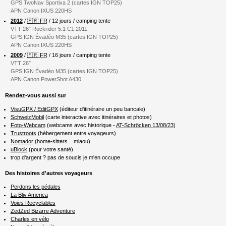
GPS TwoNav Sportiva 2 (cartes IGN TOP25)
APN Canon IXUS 220HS
2012
/
🇫🇷 FR
/ 12 jours / camping tente
VTT 26″ Rockrider 5.1 C1 2011
GPS IGN Évadéo M35 (cartes IGN TOP25)
APN Canon IXUS 220HS
2009
/
🇫🇷 FR
/ 16 jours / camping tente
VTT 26″
GPS IGN Évadéo M35 (cartes IGN TOP25)
APN Canon PowerShot A430
Rendez-vous aussi sur
VisuGPX / EditGPX
(éditeur d'itinéraire un peu bancale)
SchweizMobil
(carte interactive avec itinéraires et photos)
Foto-Webcam
(webcams avec historique -
AT-Schröcken 13/08/23
)
Trustroots
(hébergement entre voyageurs)
Nomador
(home-sitters... miaou)
uBlock
(pour votre santé)
trop d'argent ? pas de soucis je m'en occupe
Des histoires d'autres voyageurs
Perdons les pédales
La Bliv America
Voies Recyclables
ZedZed Bizarre Adventure
Charles en vélo