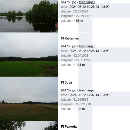
614755.jpg /
télécharger
date :
2024-08-22 10:23:43
+03:00
latitude : 62.172324
longitude : 27.793307
altitude :
~ 83 m
FI Kaitainen
614756.jpg /
télécharger
date :
2024-08-22 13:25:13
+03:00
latitude : 62.041081
longitude : 27.711993
altitude :
~ 131 m
FI Juva
614757.jpg /
télécharger
date :
2024-08-22 14:37:14
+03:00
latitude : 61.999585
longitude : 27.521718
altitude :
~ 153 m
FI Paavola