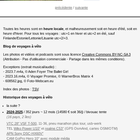
précédente
/
suivante
Toutes les heures sont en
heure locale
, et malheureusement soit en heure d'été, soit en
heure d'hiver. Pour tous les voyages : utc+1 en hiver et utc+2 en été, sauf
Finlande/Estonie/Lettonie/Lituanie utc+2/+3.
Blog de voyages à vélo
Les photos et vidéos et podcasts sont sous licence
Creative Commons BY-NC-SA 3
(Attribution - Pas d'utilisation commerciale - Partage dans les mêmes conditions).
Exceptions (extrait musical/audio) :
- 2023.7.m4a, © Aden Foyer The Ballet Girl
- 2023.16.m4a, © Voyager Promise, © WarnerBros Matrix 4
- 608562.jpg, © Foto-Webcam.eu
Index des photos :
TSV
.
Historique des voyages à vélo
la suite ?
2024-2025
/ 352 jours ~ 12 mois (
14580
€ soit 36/j) / bivouac tente
(16 pays, 2 îles)
VTC 28″ VSF T-500
, 11-36, pneu marathon plus tour, usb-werk
TEL
Wiko Power U10°
et
realme C53°
(GPS OsmAnd, cartes OSM/OTM)
APN Sony DSC-HX60V°
CAM GoPro Hero 10°
avec
module média