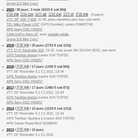
Drone DJI Mini 3 pro°
2023
/ 90 jours, 3 mois (8103 € soit 90/j)
🇫🇷 FR
🇨🇭 CH
🇦🇹 AT
🇨🇭 CH
🇮🇹 IT
🇫🇷 FR
(4 pays)
VTC 28″ VSF T-500
, 11-36, pneu marathon plus tour, usb-werk
TEL Wiko Power U10°
(GPS OsmAnd, cartes OSM/OTM)
APN Sony DSC-HX60V°
CAM GoPro Hero 10°
avec
module média
Drone DJI Mini 3 pro°
2019
/
🇫🇷 FR
/ 25 jours (2753 € soit 110/j)
VTT 27,5″ Rockrider 520
, 13-32, roue avant XM-319 DH-3D32, usb-werk
GPS TwoNav Anima
(cartes IGN TOP25)
APN Sony DSC-HX60V°
2018
/
🇫🇷 FR
/ 17 jours (1435 € soit 84/j)
VTT 26″ Rockrider 5.1 C1 2011, 13-34
GPS TwoNav Anima
(cartes IGN TOP25)
APN Sony DSC-HX60V°
2017
/
🇫🇷 FR
/ 17 jours (1480 € soit 87/j)
VTT 26″ Rockrider 5.1 C1 2011, 13-34
GPS TwoNav Anima
(cartes IGN TOP25)
APN Sony DSC-HX60V°
2014
/
🇫🇷 FR
/ 10 jours (1018 € soit 101/j)
VTT 26″ Rockrider 5.1 C1 2011, 13-34
GPS TwoNav Sportiva 2 (cartes IGN TOP25)
APN Canon PowerShot SX280HS°
2013
/
🇫🇷 FR
/ 15 jours
VTT 26″ Rockrider 5.1 C1 2011