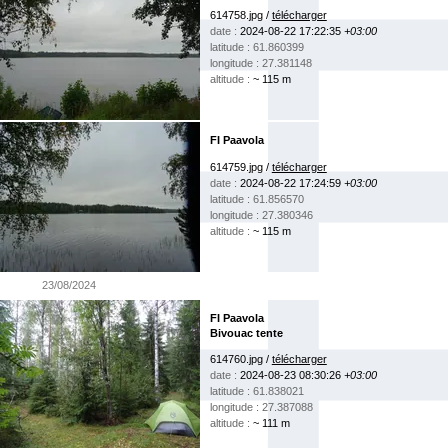
614758.jpg /
télécharger
date :
2024-08-22 17:22:35
+03:00
latitude : 61.860399
longitude : 27.381148
altitude :
~ 115 m
FI Paavola
614759.jpg /
télécharger
date :
2024-08-22 17:24:59
+03:00
latitude : 61.856570
longitude : 27.380346
altitude :
~ 115 m
23/08/2024
FI Paavola
Bivouac tente
614760.jpg /
télécharger
date :
2024-08-23 08:30:26
+03:00
latitude : 61.838021
longitude : 27.387088
altitude :
~ 111 m