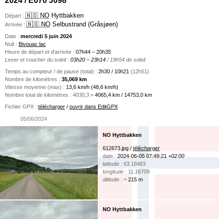
🇳🇴 NO
Hyttbakken
Départ :
🇳🇴 NO
Selbustrand (Gråsjøen)
Arrivée :
Date :
mercredi 5 juin 2024
Nuit :
Bivouac lac
Heure de départ et d'arrivée :
07h44 − 20h35
Lever et coucher du soleil :
03h20 − 23h14
/ 19h54 de soleil
Temps au compteur / de pause (total) :
2h30 / 10h21
(12h51)
Nombre de kilomètres :
35,069 km
Vitesse moyenne (max) :
13,6 km/h (48,6 km/h)
Nombre total de kilomètres :
4030,3 »
4065,4 km / 14753,0 km
Fichier GPX :
télécharger
/
ouvrir dans EditGPX
05/06/2024
NO Hyttbakken
612673.jpg /
télécharger
date :
2024-06-05 07:49:21
+02:00
latitude : 63.18483
longitude : 11.16709
altitude :
~ 215 m
NO Hyttbakken