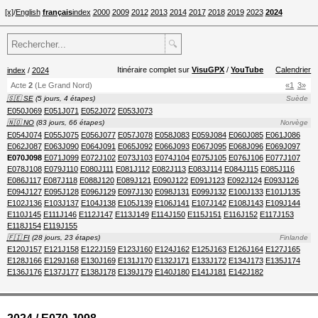
[x]
/
English
français
index
2000
2009
2012
2013
2014
2017
2018
2019
2023
2024
🔍
Itinéraire complet sur
VisuGPX
/
YouTube
Calendrier
index
/
2024
Acte
2
(Le Grand Nord)
«1
3»
🇸🇪 SE
(5 jours, 4 étapes)
Suède
E050J069
E051J071
E052J072
E053J073
🇳🇴 NO
(83 jours, 66 étapes)
Norvège
E054J074
E055J075
E056J077
E057J078
E058J083
E059J084
E060J085
E061J086
E062J087
E063J090
E064J091
E065J092
E066J093
E067J095
E068J096
E069J097
E070J098
E071J099
E072J102
E073J103
E074J104
E075J105
E076J106
E077J107
E078J108
E079J110
E080J111
E081J112
E082J113
E083J114
E084J115
E085J116
E086J117
E087J118
E088J120
E089J121
E090J122
E091J123
E092J124
E093J126
E094J127
E095J128
E096J129
E097J130
E098J131
E099J132
E100J133
E101J135
E102J136
E103J137
E104J138
E105J139
E106J141
E107J142
E108J143
E109J144
E110J145
E111J146
E112J147
E113J149
E114J150
E115J151
E116J152
E117J153
E118J154
E119J155
🇫🇮 FI
(28 jours, 23 étapes)
Finlande
E120J157
E121J158
E122J159
E123J160
E124J162
E125J163
E126J164
E127J165
E128J166
E129J168
E130J169
E131J170
E132J171
E133J172
E134J173
E135J174
E136J176
E137J177
E138J178
E139J179
E140J180
E141J181
E142J182
2024 / E070 J098