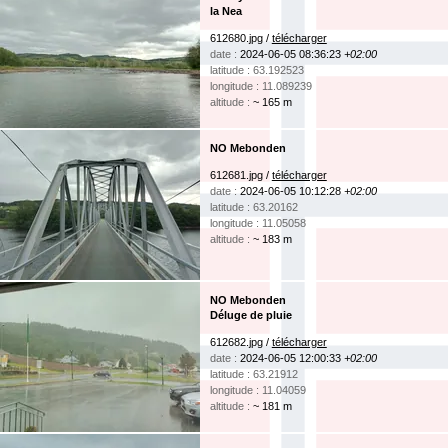
la Nea
612680.jpg /
télécharger
date :
2024-06-05 08:36:23
+02:00
latitude : 63.192523
longitude : 11.089239
altitude :
~ 165 m
NO Mebonden
612681.jpg /
télécharger
date :
2024-06-05 10:12:28
+02:00
latitude : 63.20162
longitude : 11.05058
altitude :
~ 183 m
NO Mebonden
Déluge de pluie
612682.jpg /
télécharger
date :
2024-06-05 12:00:33
+02:00
latitude : 63.21912
longitude : 11.04059
altitude :
~ 181 m