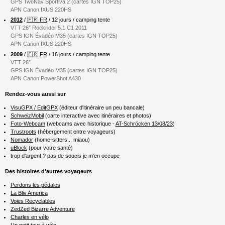
GPS TwoNav Sportiva 2 (cartes IGN TOP25)
APN Canon IXUS 220HS
2012
/
🇫🇷 FR
/ 12 jours / camping tente
VTT 26″ Rockrider 5.1 C1 2011
GPS IGN Évadéo M35 (cartes IGN TOP25)
APN Canon IXUS 220HS
2009
/
🇫🇷 FR
/ 16 jours / camping tente
VTT 26″
GPS IGN Évadéo M35 (cartes IGN TOP25)
APN Canon PowerShot A430
Rendez-vous aussi sur
VisuGPX / EditGPX
(éditeur d'itinéraire un peu bancale)
SchweizMobil
(carte interactive avec itinéraires et photos)
Foto-Webcam
(webcams avec historique -
AT-Schröcken 13/08/23
)
Trustroots
(hébergement entre voyageurs)
Nomador
(home-sitters... miaou)
uBlock
(pour votre santé)
trop d'argent ? pas de soucis je m'en occupe
Des histoires d'autres voyageurs
Perdons les pédales
La Bliv America
Voies Recyclables
ZedZed Bizarre Adventure
Charles en vélo
Un petit tour à vélo