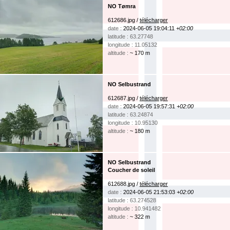
NO Tømra
612686.jpg /
télécharger
date :
2024-06-05 19:04:11
+02:00
latitude : 63.27748
longitude : 11.05132
altitude :
~ 170 m
NO Selbustrand
612687.jpg /
télécharger
date :
2024-06-05 19:57:31
+02:00
latitude : 63.24874
longitude : 10.95130
altitude :
~ 180 m
NO Selbustrand
Coucher de soleil
612688.jpg /
télécharger
date :
2024-06-05 21:53:03
+02:00
latitude : 63.274528
longitude : 10.941482
altitude :
~ 322 m