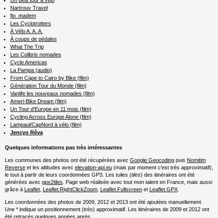
Nartrouv Travel
flo_madem
Les Cyclotrotters
À Vélo A. A. A.
À coups de pédales
What The Trip
Les Colibris nomades
Cycle Americas
La Pampa (audio)
From Cape to Cairo by Bike (film)
Génération Tour du Monde (film)
Vanlife les nouveaux nomades (film)
Ameri-Bike Dream (film)
Un Tour d'Europe en 11 mois (film)
Cycling Across Europe Alone (film)
Lampaul/CapNord à vélo (film)
Jencyo Rêva
Quelques informations pas très intéressantes
Les communes des photos ont été récupérées avec
Google Geocoding
puis
Nomitim
Reverse
et les altitudes avec
elevation-api.eu
(mais par moment c'est très approximatif),
le tout à partir de leurs coordonnées GPS. Les tuiles (
tiles
) des itinéraires ont été
générées avec
gpx2tiles
. Page web réalisée avec tout mon talent en France, mais aussi
grâce à
Leaflet
,
Leaflet.RightClickZoom
,
Leaflet.Fullscreen
et
Leaflet.GPX
.
Les coordonnées des photos de 2009, 2012 et 2013 ont été ajoutées manuellement.
Une * indique un positionnement (très) approximatif. Les itinéraires de 2009 et 2012 ont
été retracés quelques années après.