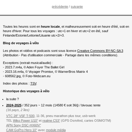
précédente
/
suivante
Toutes les heures sont en
heure locale
, et malheureusement soit en heure d'été, soit en
heure d'hiver. Pour tous les voyages : utc+1 en hiver et utc+2 en été, sauf
Finlande/Estonie/Lettonie/Lituanie utc+2/+3.
Blog de voyages à vélo
Les photos et vidéos et podcasts sont sous licence
Creative Commons BY-NC-SA 3
(Attribution - Pas d'utilisation commerciale - Partage dans les mêmes conditions).
Exceptions (extrait musical/audio) :
- 2023.7.m4a, © Aden Foyer The Ballet Girl
- 2023.16.m4a, © Voyager Promise, © WarnerBros Matrix 4
- 608562.jpg, © Foto-Webcam.eu
Index des photos :
TSV
.
Historique des voyages à vélo
la suite ?
2024-2025
/ 352 jours ~ 12 mois (
14580
€ soit 36/j) / bivouac tente
(16 pays, 2 îles)
VTC 28″ VSF T-500
, 11-36, pneu marathon plus tour, usb-werk
TEL
Wiko Power U10°
et
realme C53°
(GPS OsmAnd, cartes OSM/OTM)
APN Sony DSC-HX60V°
CAM GoPro Hero 10°
avec
module média