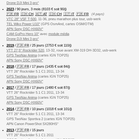
Drone DJI Mini 3 pro°
2023
/ 90 jours, 3 mois (8103 € soit 90/j)
🇫🇷 FR
🇨🇭 CH
🇦🇹 AT
🇨🇭 CH
🇮🇹 IT
🇫🇷 FR
(4 pays)
VTC 28″ VSF T-500
, 11-36, pneu marathon plus tour, usb-werk
TEL Wiko Power U10°
(GPS OsmAnd, cartes OSM/OTM)
APN Sony DSC-HX60V°
CAM GoPro Hero 10°
avec
module média
Drone DJI Mini 3 pro°
2019
/
🇫🇷 FR
/ 25 jours (2753 € soit 110/j)
VTT 27,5″ Rockrider 520
, 13-32, roue avant XM-319 DH-3D32, usb-werk
GPS TwoNav Anima
(cartes IGN TOP25)
APN Sony DSC-HX60V°
2018
/
🇫🇷 FR
/ 17 jours (1435 € soit 84/j)
VTT 26″ Rockrider 5.1 C1 2011, 13-34
GPS TwoNav Anima
(cartes IGN TOP25)
APN Sony DSC-HX60V°
2017
/
🇫🇷 FR
/ 17 jours (1480 € soit 87/j)
VTT 26″ Rockrider 5.1 C1 2011, 13-34
GPS TwoNav Anima
(cartes IGN TOP25)
APN Sony DSC-HX60V°
2014
/
🇫🇷 FR
/ 10 jours (1018 € soit 101/j)
VTT 26″ Rockrider 5.1 C1 2011, 13-34
GPS TwoNav Sportiva 2 (cartes IGN TOP25)
APN Canon PowerShot SX280HS°
2013
/
🇫🇷 FR
/ 15 jours
VTT 26″ Rockrider 5.1 C1 2011