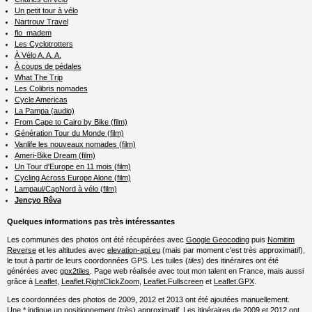
Un petit tour à vélo
Nartrouv Travel
flo_madem
Les Cyclotrotters
À Vélo A. A. A.
À coups de pédales
What The Trip
Les Colibris nomades
Cycle Americas
La Pampa (audio)
From Cape to Cairo by Bike (film)
Génération Tour du Monde (film)
Vanlife les nouveaux nomades (film)
Ameri-Bike Dream (film)
Un Tour d'Europe en 11 mois (film)
Cycling Across Europe Alone (film)
Lampaul/CapNord à vélo (film)
Jencyo Rêva
Quelques informations pas très intéressantes
Les communes des photos ont été récupérées avec
Google Geocoding
puis
Nomitim
Reverse
et les altitudes avec
elevation-api.eu
(mais par moment c'est très approximatif),
le tout à partir de leurs coordonnées GPS. Les tuiles (
tiles
) des itinéraires ont été
générées avec
gpx2tiles
. Page web réalisée avec tout mon talent en France, mais aussi
grâce à
Leaflet
,
Leaflet.RightClickZoom
,
Leaflet.Fullscreen
et
Leaflet.GPX
.
Les coordonnées des photos de 2009, 2012 et 2013 ont été ajoutées manuellement.
Une * indique un positionnement (très) approximatif. Les itinéraires de 2009 et 2012 ont