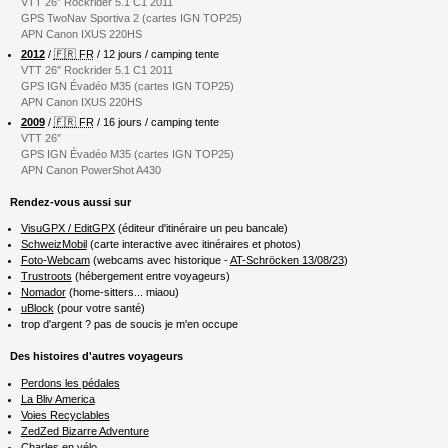
VTT 26″ Rockrider 5.1 C1 2011
GPS TwoNav Sportiva 2 (cartes IGN TOP25)
APN Canon IXUS 220HS
2012
/
🇫🇷 FR
/ 12 jours / camping tente
VTT 26″ Rockrider 5.1 C1 2011
GPS IGN Évadéo M35 (cartes IGN TOP25)
APN Canon IXUS 220HS
2009
/
🇫🇷 FR
/ 16 jours / camping tente
VTT 26″
GPS IGN Évadéo M35 (cartes IGN TOP25)
APN Canon PowerShot A430
Rendez-vous aussi sur
VisuGPX / EditGPX
(éditeur d'itinéraire un peu bancale)
SchweizMobil
(carte interactive avec itinéraires et photos)
Foto-Webcam
(webcams avec historique -
AT-Schröcken 13/08/23
)
Trustroots
(hébergement entre voyageurs)
Nomador
(home-sitters... miaou)
uBlock
(pour votre santé)
trop d'argent ? pas de soucis je m'en occupe
Des histoires d'autres voyageurs
Perdons les pédales
La Bliv America
Voies Recyclables
ZedZed Bizarre Adventure
Charles en vélo