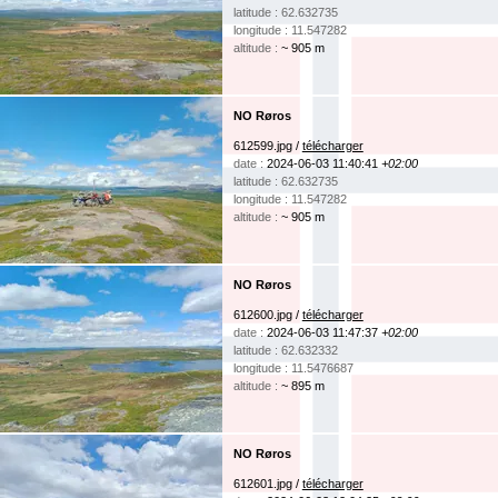
latitude : 62.632735
longitude : 11.547282
altitude :
~ 905 m
NO Røros
612599.jpg /
télécharger
date :
2024-06-03 11:40:41
+02:00
latitude : 62.632735
longitude : 11.547282
altitude :
~ 905 m
NO Røros
612600.jpg /
télécharger
date :
2024-06-03 11:47:37
+02:00
latitude : 62.632332
longitude : 11.5476687
altitude :
~ 895 m
NO Røros
612601.jpg /
télécharger