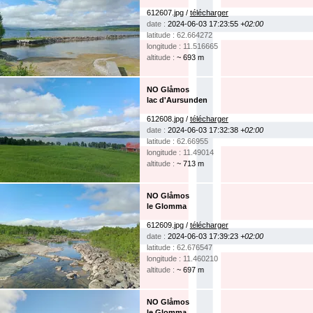
612607.jpg /
télécharger
date :
2024-06-03 17:23:55
+02:00
latitude : 62.664272
longitude : 11.516665
altitude :
~ 693 m
NO Glåmos
lac d'Aursunden
612608.jpg /
télécharger
date :
2024-06-03 17:32:38
+02:00
latitude : 62.66955
longitude : 11.49014
altitude :
~ 713 m
NO Glåmos
le Glomma
612609.jpg /
télécharger
date :
2024-06-03 17:39:23
+02:00
latitude : 62.676547
longitude : 11.460210
altitude :
~ 697 m
NO Glåmos
le Glomma