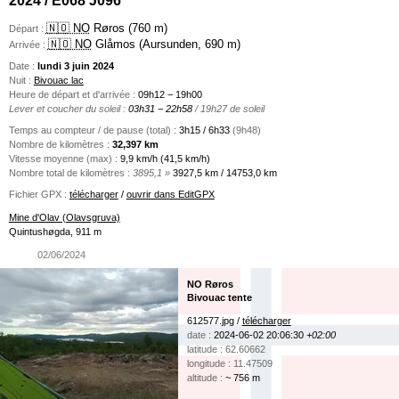
🇳🇴 NO
Røros (760 m)
Départ :
🇳🇴 NO
Glåmos (Aursunden, 690 m)
Arrivée :
Date :
lundi 3 juin 2024
Nuit :
Bivouac lac
Heure de départ et d'arrivée :
09h12 − 19h00
Lever et coucher du soleil :
03h31 − 22h58
/ 19h27 de soleil
Temps au compteur / de pause (total) :
3h15 / 6h33
(9h48)
Nombre de kilomètres :
32,397 km
Vitesse moyenne (max) :
9,9 km/h (41,5 km/h)
Nombre total de kilomètres :
3895,1 »
3927,5 km / 14753,0 km
Fichier GPX :
télécharger
/
ouvrir dans EditGPX
Mine d'Olav (Olavsgruva)
Quintushøgda, 911 m
02/06/2024
NO Røros
Bivouac tente
612577.jpg /
télécharger
date :
2024-06-02 20:06:30
+02:00
latitude : 62.60662
longitude : 11.47509
altitude :
~ 756 m