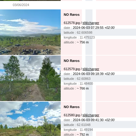
03/06/2024
NO Røros
612578.jpg /
télécharger
date :
2024-06-03 07:29:55
+02:00
latitude : 62.606598
longitude : 11.475123
altitude :
~ 756 m
NO Røros
612579.jpg /
télécharger
date :
2024-06-03 09:18:39
+02:00
latitude : 62.60863
longitude : 11.48400
altitude :
~ 766 m
NO Røros
612580.jpg /
télécharger
date :
2024-06-03 09:41:30
+02:00
latitude : 62.61048
longitude : 11.49194
altitude :
~ 792 m