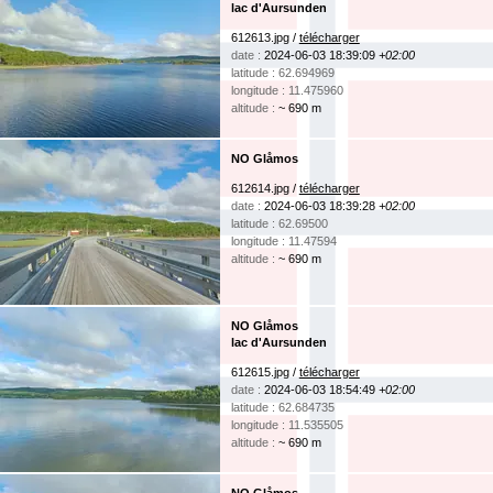
lac d'Aursunden
612613.jpg /
télécharger
date :
2024-06-03 18:39:09
+02:00
latitude : 62.694969
longitude : 11.475960
altitude :
~ 690 m
NO Glåmos
612614.jpg /
télécharger
date :
2024-06-03 18:39:28
+02:00
latitude : 62.69500
longitude : 11.47594
altitude :
~ 690 m
NO Glåmos
lac d'Aursunden
612615.jpg /
télécharger
date :
2024-06-03 18:54:49
+02:00
latitude : 62.684735
longitude : 11.535505
altitude :
~ 690 m