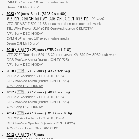
CAM GoPro Hero 10°
avec
module média
Drone DJI Mini 3 pro°
2023
/ 90 jours, 3 mois (8103 € soit 90/j)
🇫🇷 FR
🇨🇭 CH
🇦🇹 AT
🇨🇭 CH
🇮🇹 IT
🇫🇷 FR
(4 pays)
VTC 28″ VSF T-500
, 11-36, pneu marathon plus tour, usb-werk
TEL Wiko Power U10°
(GPS OsmAnd, cartes OSM/OTM)
APN Sony DSC-HX60V°
CAM GoPro Hero 10°
avec
module média
Drone DJI Mini 3 pro°
2019
/
🇫🇷 FR
/ 25 jours (2753 € soit 110/j)
VTT 27,5″ Rockrider 520
, 13-32, roue avant XM-319 DH-3D32, usb-werk
GPS TwoNav Anima
(cartes IGN TOP25)
APN Sony DSC-HX60V°
2018
/
🇫🇷 FR
/ 17 jours (1435 € soit 84/j)
VTT 26″ Rockrider 5.1 C1 2011, 13-34
GPS TwoNav Anima
(cartes IGN TOP25)
APN Sony DSC-HX60V°
2017
/
🇫🇷 FR
/ 17 jours (1480 € soit 87/j)
VTT 26″ Rockrider 5.1 C1 2011, 13-34
GPS TwoNav Anima
(cartes IGN TOP25)
APN Sony DSC-HX60V°
2014
/
🇫🇷 FR
/ 10 jours (1018 € soit 101/j)
VTT 26″ Rockrider 5.1 C1 2011, 13-34
GPS TwoNav Sportiva 2 (cartes IGN TOP25)
APN Canon PowerShot SX280HS°
2013
/
🇫🇷 FR
/ 15 jours