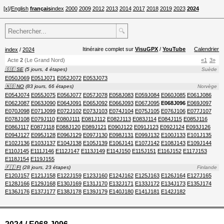
[x]
/
English
français
index
2000
2009
2012
2013
2014
2017
2018
2019
2023
2024
🔍
Itinéraire complet sur
VisuGPX
/
YouTube
Calendrier
index
/
2024
Acte
2
(Le Grand Nord)
«1
3»
🇸🇪 SE
(5 jours, 4 étapes)
Suède
E050J069
E051J071
E052J072
E053J073
🇳🇴 NO
(83 jours, 66 étapes)
Norvège
E054J074
E055J075
E056J077
E057J078
E058J083
E059J084
E060J085
E061J086
E062J087
E063J090
E064J091
E065J092
E066J093
E067J095
E068J096
E069J097
E070J098
E071J099
E072J102
E073J103
E074J104
E075J105
E076J106
E077J107
E078J108
E079J110
E080J111
E081J112
E082J113
E083J114
E084J115
E085J116
E086J117
E087J118
E088J120
E089J121
E090J122
E091J123
E092J124
E093J126
E094J127
E095J128
E096J129
E097J130
E098J131
E099J132
E100J133
E101J135
E102J136
E103J137
E104J138
E105J139
E106J141
E107J142
E108J143
E109J144
E110J145
E111J146
E112J147
E113J149
E114J150
E115J151
E116J152
E117J153
E118J154
E119J155
🇫🇮 FI
(28 jours, 23 étapes)
Finlande
E120J157
E121J158
E122J159
E123J160
E124J162
E125J163
E126J164
E127J165
E128J166
E129J168
E130J169
E131J170
E132J171
E133J172
E134J173
E135J174
E136J176
E137J177
E138J178
E139J179
E140J180
E141J181
E142J182
2024 / E068 J096