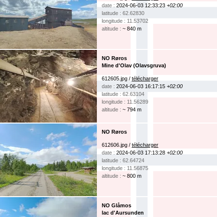
date :
2024-06-03 12:33:23
+02:00
latitude : 62.62830
longitude : 11.53702
altitude :
~ 840 m
NO Røros
Mine d'Olav (Olavsgruva)
612605.jpg /
télécharger
date :
2024-06-03 16:17:15
+02:00
latitude : 62.63104
longitude : 11.56289
altitude :
~ 794 m
NO Røros
612606.jpg /
télécharger
date :
2024-06-03 17:13:28
+02:00
latitude : 62.64724
longitude : 11.56875
altitude :
~ 800 m
NO Glåmos
lac d'Aursunden