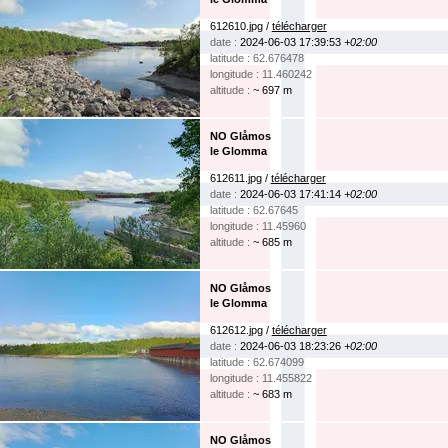
612610.jpg /
télécharger
date :
2024-06-03 17:39:53
+02:00
latitude : 62.676478
longitude : 11.460242
altitude :
~ 697 m
NO Glåmos
le Glomma
612611.jpg /
télécharger
date :
2024-06-03 17:41:14
+02:00
latitude : 62.67645
longitude : 11.45960
altitude :
~ 685 m
NO Glåmos
le Glomma
612612.jpg /
télécharger
date :
2024-06-03 18:23:26
+02:00
latitude : 62.674099
longitude : 11.455822
altitude :
~ 683 m
NO Glåmos