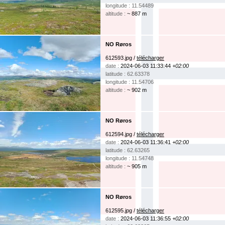
longitude : 11.54489
altitude :
~ 887 m
NO Røros
612593.jpg /
télécharger
date :
2024-06-03 11:33:44
+02:00
latitude : 62.63378
longitude : 11.54706
altitude :
~ 902 m
NO Røros
612594.jpg /
télécharger
date :
2024-06-03 11:36:41
+02:00
latitude : 62.63265
longitude : 11.54748
altitude :
~ 905 m
NO Røros
612595.jpg /
télécharger
date :
2024-06-03 11:36:55
+02:00