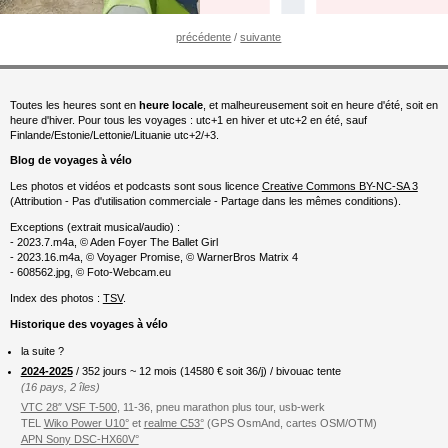
précédente
/
suivante
Toutes les heures sont en
heure locale
, et malheureusement soit en heure d'été, soit en
heure d'hiver. Pour tous les voyages : utc+1 en hiver et utc+2 en été, sauf
Finlande/Estonie/Lettonie/Lituanie utc+2/+3.
Blog de voyages à vélo
Les photos et vidéos et podcasts sont sous licence
Creative Commons BY-NC-SA 3
(Attribution - Pas d'utilisation commerciale - Partage dans les mêmes conditions).
Exceptions (extrait musical/audio) :
- 2023.7.m4a, © Aden Foyer The Ballet Girl
- 2023.16.m4a, © Voyager Promise, © WarnerBros Matrix 4
- 608562.jpg, © Foto-Webcam.eu
Index des photos :
TSV
.
Historique des voyages à vélo
la suite ?
2024-2025
/ 352 jours ~ 12 mois (
14580
€ soit 36/j) / bivouac tente
(16 pays, 2 îles)
VTC 28″ VSF T-500
, 11-36, pneu marathon plus tour, usb-werk
TEL
Wiko Power U10°
et
realme C53°
(GPS OsmAnd, cartes OSM/OTM)
APN Sony DSC-HX60V°