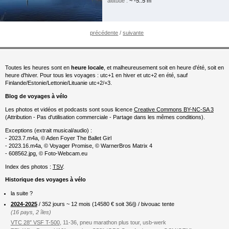
altitude :
~ -5..5 m
précédente
/
suivante
Toutes les heures sont en
heure locale
, et malheureusement soit en heure d'été, soit en
heure d'hiver. Pour tous les voyages : utc+1 en hiver et utc+2 en été, sauf
Finlande/Estonie/Lettonie/Lituanie utc+2/+3.
Blog de voyages à vélo
Les photos et vidéos et podcasts sont sous licence
Creative Commons BY-NC-SA 3
(Attribution - Pas d'utilisation commerciale - Partage dans les mêmes conditions).
Exceptions (extrait musical/audio) :
- 2023.7.m4a, © Aden Foyer The Ballet Girl
- 2023.16.m4a, © Voyager Promise, © WarnerBros Matrix 4
- 608562.jpg, © Foto-Webcam.eu
Index des photos :
TSV
.
Historique des voyages à vélo
la suite ?
2024-2025
/ 352 jours ~ 12 mois (
14580
€ soit 36/j) / bivouac tente
(16 pays, 2 îles)
VTC 28″ VSF T-500
, 11-36, pneu marathon plus tour, usb-werk