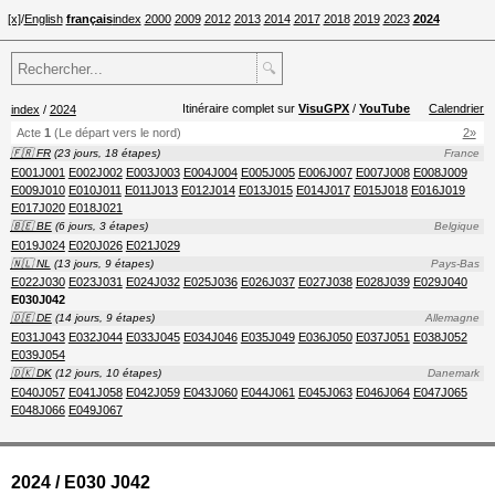
[x]
/
English
français
index
2000
2009
2012
2013
2014
2017
2018
2019
2023
2024
🔍
Itinéraire complet sur
VisuGPX
/
YouTube
Calendrier
index
/
2024
Acte
1
(Le départ vers le nord)
2»
🇫🇷 FR
(23 jours, 18 étapes)
France
E001J001
E002J002
E003J003
E004J004
E005J005
E006J007
E007J008
E008J009
E009J010
E010J011
E011J013
E012J014
E013J015
E014J017
E015J018
E016J019
E017J020
E018J021
🇧🇪 BE
(6 jours, 3 étapes)
Belgique
E019J024
E020J026
E021J029
🇳🇱 NL
(13 jours, 9 étapes)
Pays-Bas
E022J030
E023J031
E024J032
E025J036
E026J037
E027J038
E028J039
E029J040
E030J042
🇩🇪 DE
(14 jours, 9 étapes)
Allemagne
E031J043
E032J044
E033J045
E034J046
E035J049
E036J050
E037J051
E038J052
E039J054
🇩🇰 DK
(12 jours, 10 étapes)
Danemark
E040J057
E041J058
E042J059
E043J060
E044J061
E045J063
E046J064
E047J065
E048J066
E049J067
2024 / E030 J042