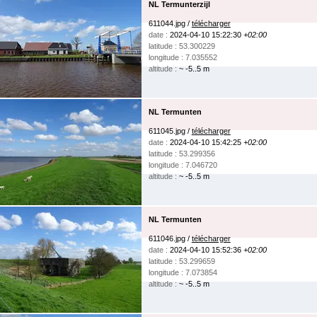
NL Termunterzijl
611044.jpg /
télécharger
date :
2024-04-10 15:22:30
+02:00
latitude : 53.300229
longitude : 7.035552
altitude :
~ -5..5 m
NL Termunten
611045.jpg /
télécharger
date :
2024-04-10 15:42:25
+02:00
latitude : 53.299356
longitude : 7.046720
altitude :
~ -5..5 m
NL Termunten
611046.jpg /
télécharger
date :
2024-04-10 15:52:36
+02:00
latitude : 53.299659
longitude : 7.073854
altitude :
~ -5..5 m