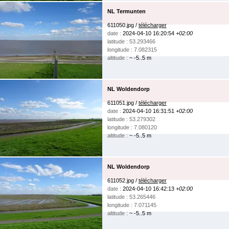
NL Termunten
611050.jpg /
télécharger
date :
2024-04-10 16:20:54
+02:00
latitude : 53.293466
longitude : 7.082315
altitude :
~ -5..5 m
NL Woldendorp
611051.jpg /
télécharger
date :
2024-04-10 16:31:51
+02:00
latitude : 53.279302
longitude : 7.080120
altitude :
~ -5..5 m
NL Woldendorp
611052.jpg /
télécharger
date :
2024-04-10 16:42:13
+02:00
latitude : 53.265446
longitude : 7.071145
altitude :
~ -5..5 m