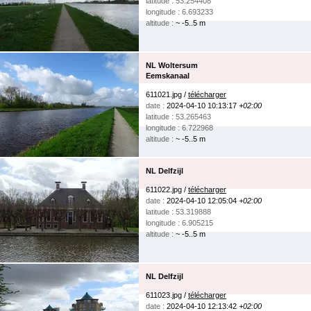
latitude : 53.254408
longitude : 6.693233
altitude :
~ -5..5 m
NL Woltersum
Eemskanaal
611021.jpg /
télécharger
date :
2024-04-10 10:13:17
+02:00
latitude : 53.265463
longitude : 6.722968
altitude :
~ -5..5 m
NL Delfzijl
611022.jpg /
télécharger
date :
2024-04-10 12:05:04
+02:00
latitude : 53.319888
longitude : 6.905215
altitude :
~ -5..5 m
NL Delfzijl
611023.jpg /
télécharger
date :
2024-04-10 12:13:42
+02:00