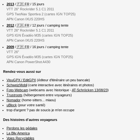
2013
/
🇫🇷 FR
/ 15 jours
VTT 26″ Rockrider 5.1 C1 2011
GPS TwoNav Sportiva 2 (cartes IGN TOP25)
APN Canon IXUS 220HS
2012
/
🇫🇷 FR
/ 12 jours / camping tente
VTT 26″ Rockrider 5.1 C1 2011
GPS IGN Évadéo M35 (cartes IGN TOP25)
APN Canon IXUS 220HS
2009
/
🇫🇷 FR
/ 16 jours / camping tente
VTT 26″
GPS IGN Évadéo M35 (cartes IGN TOP25)
APN Canon PowerShot A430
Rendez-vous aussi sur
VisuGPX / EditGPX
(éditeur d'itinéraire un peu bancale)
SchweizMobil
(carte interactive avec itinéraires et photos)
Foto-Webcam
(webcams avec historique -
AT-Schröcken 13/08/23
)
Trustroots
(hébergement entre voyageurs)
Nomador
(home-sitters... miaou)
uBlock
(pour votre santé)
trop d'argent ? pas de soucis je m'en occupe
Des histoires d'autres voyageurs
Perdons les pédales
La Bliv America
Voies Recyclables