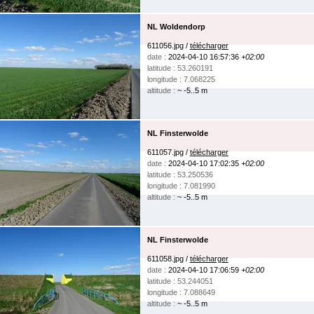
NL Woldendorp
611056.jpg /
télécharger
date :
2024-04-10 16:57:36
+02:00
latitude : 53.260191
longitude : 7.068225
altitude :
~ -5..5 m
NL Finsterwolde
611057.jpg /
télécharger
date :
2024-04-10 17:02:35
+02:00
latitude : 53.250536
longitude : 7.081990
altitude :
~ -5..5 m
NL Finsterwolde
611058.jpg /
télécharger
date :
2024-04-10 17:06:59
+02:00
latitude : 53.244051
longitude : 7.088649
altitude :
~ -5..5 m