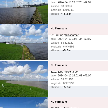
date :
2024-04-10 13:37:23
+02:00
latitude : 53.323068
longitude : 6.946265
altitude :
~ -5..5 m
NL Farmsum
611030.jpg /
télécharger
date :
2024-04-10 13:37:34
+02:00
latitude : 53.323120
longitude : 6.946192
altitude :
~ -5..5 m
NL Farmsum
611031.jpg /
télécharger
date :
2024-04-10 14:01:09
+02:00
latitude : 53.311255
longitude : 6.997230
altitude :
~ -5..5 m
NL Farmsum