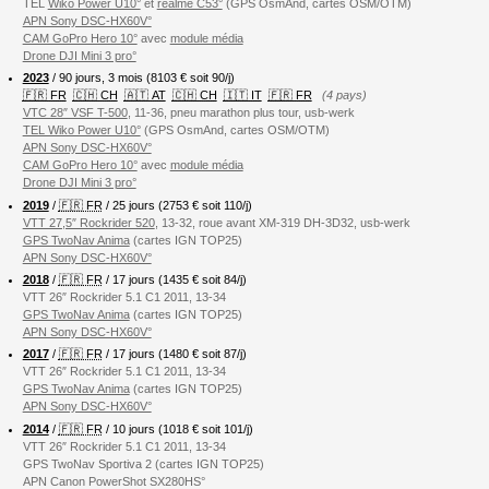
TEL
Wiko Power U10°
et
realme C53°
(GPS OsmAnd, cartes OSM/OTM)
APN Sony DSC-HX60V°
CAM GoPro Hero 10°
avec
module média
Drone DJI Mini 3 pro°
2023
/ 90 jours, 3 mois (8103 € soit 90/j)
🇫🇷 FR
🇨🇭 CH
🇦🇹 AT
🇨🇭 CH
🇮🇹 IT
🇫🇷 FR
(4 pays)
VTC 28″ VSF T-500
, 11-36, pneu marathon plus tour, usb-werk
TEL Wiko Power U10°
(GPS OsmAnd, cartes OSM/OTM)
APN Sony DSC-HX60V°
CAM GoPro Hero 10°
avec
module média
Drone DJI Mini 3 pro°
2019
/
🇫🇷 FR
/ 25 jours (2753 € soit 110/j)
VTT 27,5″ Rockrider 520
, 13-32, roue avant XM-319 DH-3D32, usb-werk
GPS TwoNav Anima
(cartes IGN TOP25)
APN Sony DSC-HX60V°
2018
/
🇫🇷 FR
/ 17 jours (1435 € soit 84/j)
VTT 26″ Rockrider 5.1 C1 2011, 13-34
GPS TwoNav Anima
(cartes IGN TOP25)
APN Sony DSC-HX60V°
2017
/
🇫🇷 FR
/ 17 jours (1480 € soit 87/j)
VTT 26″ Rockrider 5.1 C1 2011, 13-34
GPS TwoNav Anima
(cartes IGN TOP25)
APN Sony DSC-HX60V°
2014
/
🇫🇷 FR
/ 10 jours (1018 € soit 101/j)
VTT 26″ Rockrider 5.1 C1 2011, 13-34
GPS TwoNav Sportiva 2 (cartes IGN TOP25)
APN Canon PowerShot SX280HS°