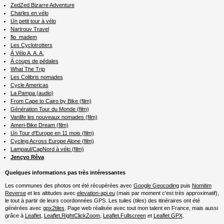
ZedZed Bizarre Adventure
Charles en vélo
Un petit tour à vélo
Nartrouv Travel
flo_madem
Les Cyclotrotters
À Vélo A. A. A.
À coups de pédales
What The Trip
Les Colibris nomades
Cycle Americas
La Pampa (audio)
From Cape to Cairo by Bike (film)
Génération Tour du Monde (film)
Vanlife les nouveaux nomades (film)
Ameri-Bike Dream (film)
Un Tour d'Europe en 11 mois (film)
Cycling Across Europe Alone (film)
Lampaul/CapNord à vélo (film)
Jencyo Rêva
Quelques informations pas très intéressantes
Les communes des photos ont été récupérées avec
Google Geocoding
puis
Nomitim
Reverse
et les altitudes avec
elevation-api.eu
(mais par moment c'est très approximatif),
le tout à partir de leurs coordonnées GPS. Les tuiles (
tiles
) des itinéraires ont été
générées avec
gpx2tiles
. Page web réalisée avec tout mon talent en France, mais aussi
grâce à
Leaflet
,
Leaflet.RightClickZoom
,
Leaflet.Fullscreen
et
Leaflet.GPX
.