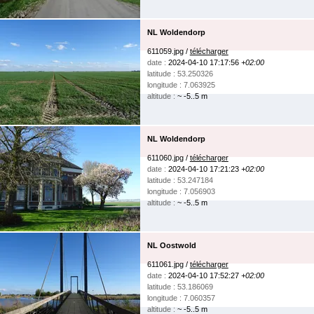
NL Woldendorp
611059.jpg /
télécharger
date :
2024-04-10 17:17:56
+02:00
latitude : 53.250326
longitude : 7.063925
altitude :
~ -5..5 m
NL Woldendorp
611060.jpg /
télécharger
date :
2024-04-10 17:21:23
+02:00
latitude : 53.247184
longitude : 7.056903
altitude :
~ -5..5 m
NL Oostwold
611061.jpg /
télécharger
date :
2024-04-10 17:52:27
+02:00
latitude : 53.186069
longitude : 7.060357
altitude :
~ -5..5 m