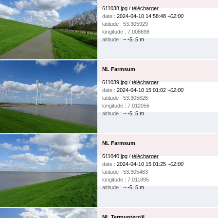
611038.jpg /
télécharger
date :
2024-04-10 14:58:48
+02:00
latitude : 53.305929
longitude : 7.008698
altitude :
~ -5..5 m
NL Farmsum
611039.jpg /
télécharger
date :
2024-04-10 15:01:02
+02:00
latitude : 53.305626
longitude : 7.012056
altitude :
~ -5..5 m
NL Farmsum
611040.jpg /
télécharger
date :
2024-04-10 15:01:25
+02:00
latitude : 53.305463
longitude : 7.011895
altitude :
~ -5..5 m
NL Termunterzijl