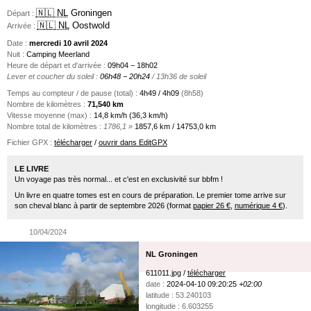
🇳🇱 NL
Groningen
Départ :
🇳🇱 NL
Oostwold
Arrivée :
Date :
mercredi 10 avril 2024
Nuit :
Camping Meerland
Heure de départ et d'arrivée :
09h04 − 18h02
Lever et coucher du soleil :
06h48 − 20h24
/ 13h36 de soleil
Temps au compteur / de pause (total) :
4h49 / 4h09
(8h58)
Nombre de kilomètres :
71,540 km
Vitesse moyenne (max) :
14,8 km/h (36,3 km/h)
Nombre total de kilomètres :
1786,1 »
1857,6 km / 14753,0 km
Fichier GPX :
télécharger
/
ouvrir dans EditGPX
LE LIVRE
Un voyage pas très normal... et c'est en exclusivité sur bbfm !
Un livre en quatre tomes est en cours de préparation. Le premier tome arrive sur
son cheval blanc à partir de septembre 2026 (format
papier 26 €
,
numérique 4 €
).
10/04/2024
NL Groningen
611011.jpg /
télécharger
date :
2024-04-10 09:20:25
+02:00
latitude : 53.240103
longitude : 6.603255