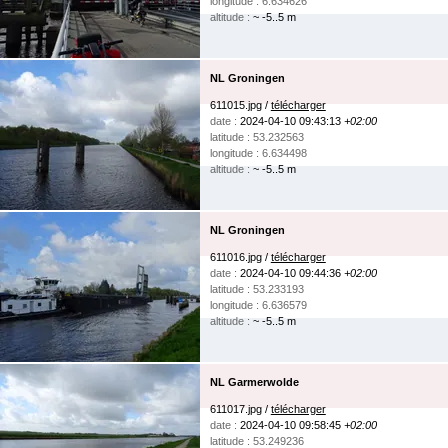
longitude : 6.634626
altitude :
~ -5..5 m
NL Groningen
611015.jpg /
télécharger
date :
2024-04-10 09:43:13
+02:00
latitude : 53.232563
longitude : 6.634498
altitude :
~ -5..5 m
NL Groningen
611016.jpg /
télécharger
date :
2024-04-10 09:44:36
+02:00
latitude : 53.233193
longitude : 6.636579
altitude :
~ -5..5 m
NL Garmerwolde
611017.jpg /
télécharger
date :
2024-04-10 09:58:45
+02:00
latitude : 53.249236