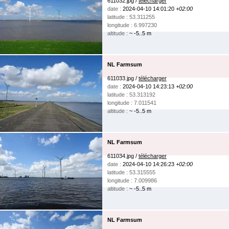
611032.jpg /
télécharger
date :
2024-04-10 14:01:20
+02:00
latitude : 53.311255
longitude : 6.997230
altitude :
~ -5..5 m
NL Farmsum
611033.jpg /
télécharger
date :
2024-04-10 14:23:13
+02:00
latitude : 53.313192
longitude : 7.011541
altitude :
~ -5..5 m
NL Farmsum
611034.jpg /
télécharger
date :
2024-04-10 14:26:23
+02:00
latitude : 53.315555
longitude : 7.009986
altitude :
~ -5..5 m
NL Farmsum