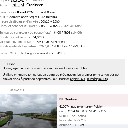
Départ :
🇳🇱 NL
Groningen
Arrivée :
Date :
lundi 8 avril 2024
→ mardi 9 avril
Nuit :
Chambre chez Antj et Gulle (airbnb)
Heure de départ et d'arrivée :
08h28 − 18h34
Lever et coucher du soleil :
06h56 − 20h22
/ 13h26 de soleil
Temps au compteur / de pause (total) :
6h00 / 4h06
(10h06)
Nombre de kilomètres :
94,061 km
Vitesse moyenne (max) :
15,6 km/h (34,4 km/h)
Nombre total de kilomètres :
1691,9 »
1786,0 km / 14753,0 km
Fichier GPX :
télécharger
/
ouvrir dans EditGPX
LE LIVRE
Un voyage pas très normal... et c'est en exclusivité sur bbfm !
Un livre en quatre tomes est en cours de préparation. Le premier tome arrive sur son
cheval blanc à partir de septembre 2026 (format
papier 26 €
,
numérique 4 €
).
08/04/2024
NL Goutum
610974.jpg /
télécharger
/
cibler
date :
2024-04-08 08:51:41
+02:00
latitude : 53.183551
longitude : 5.797106
altitude :
~ -5..5 m