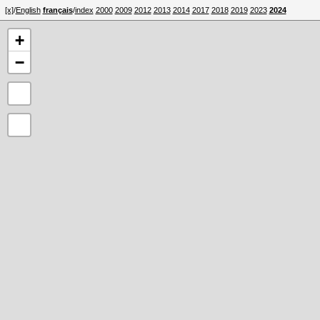
[x]
/
English
français
/
index
2000
2009
2012
2013
2014
2017
2018
2019
2023
2024
+
−