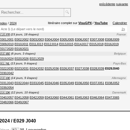
précédente
suivante
🔍
Itinéraire complet sur
VisuGPX
/
YouTube
Calendrier
index
/
2024
Acte
1
(Le départ vers le nord)
2»
🇫🇷 FR
(23 jours, 18 étapes)
France
E001J001
E002J002
E003J003
E004J004
E005J005
E006J007
E007J008
E008J009
E009J010
E010J011
E011J013
E012J014
E013J015
E014J017
E015J018
E016J019
E017J020
E018J021
🇧🇪 BE
(6 jours, 3 étapes)
Belgique
E019J024
E020J026
E021J029
🇳🇱 NL
(13 jours, 9 étapes)
Pays-Bas
E022J030
E023J031
E024J032
E025J036
E026J037
E027J038
E028J039
E029J040
E030J042
🇩🇪 DE
(14 jours, 9 étapes)
Allemagne
E031J043
E032J044
E033J045
E034J046
E035J049
E036J050
E037J051
E038J052
E039J054
🇩🇰 DK
(12 jours, 10 étapes)
Danemark
E040J057
E041J058
E042J059
E043J060
E044J061
E045J063
E046J064
E047J065
E048J066
E049J067
2024 / E029 J040
🇳🇱 NL
Leeuwarden