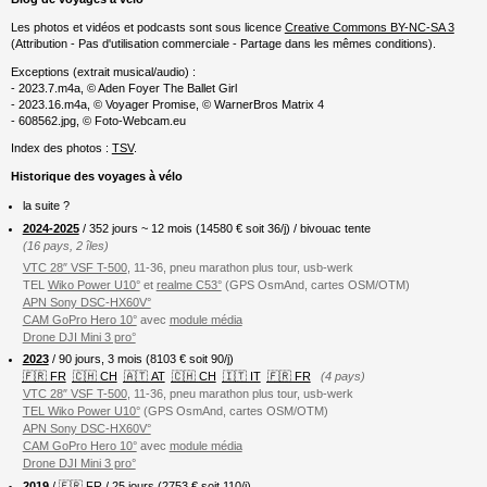
Les photos et vidéos et podcasts sont sous licence
Creative Commons BY-NC-SA 3
(Attribution - Pas d'utilisation commerciale - Partage dans les mêmes conditions).
Exceptions (extrait musical/audio) :
- 2023.7.m4a, © Aden Foyer The Ballet Girl
- 2023.16.m4a, © Voyager Promise, © WarnerBros Matrix 4
- 608562.jpg, © Foto-Webcam.eu
Index des photos :
TSV
.
Historique des voyages à vélo
la suite ?
2024-2025
/ 352 jours ~ 12 mois (
14580
€ soit 36/j) / bivouac tente
(16 pays, 2 îles)
VTC 28″ VSF T-500
, 11-36, pneu marathon plus tour, usb-werk
TEL
Wiko Power U10°
et
realme C53°
(GPS OsmAnd, cartes OSM/OTM)
APN Sony DSC-HX60V°
CAM GoPro Hero 10°
avec
module média
Drone DJI Mini 3 pro°
2023
/ 90 jours, 3 mois (8103 € soit 90/j)
🇫🇷 FR
🇨🇭 CH
🇦🇹 AT
🇨🇭 CH
🇮🇹 IT
🇫🇷 FR
(4 pays)
VTC 28″ VSF T-500
, 11-36, pneu marathon plus tour, usb-werk
TEL Wiko Power U10°
(GPS OsmAnd, cartes OSM/OTM)
APN Sony DSC-HX60V°
CAM GoPro Hero 10°
avec
module média
Drone DJI Mini 3 pro°
2019
/
🇫🇷 FR
/ 25 jours (2753 € soit 110/j)