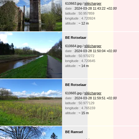
610663.jpg /
télécharger
date :
2024-03-28 11:43:22
+01:00
latitude : 50.957859
longitude : 4.720924
altitude :
~ 12 m
BE Rotselaar
610664.jpg /
télécharger
date :
2024-03-28 11:50:04
+01:00
latitude : 50.970272
longitude : 4.720645
altitude :
~ 14 m
BE Rotselaar
610665.jpg /
télécharger
date :
2024-03-28 11:59:51
+01:00
latitude : 50.977129
longitude : 4.765159
altitude :
~ 15 m
BE Ramsel