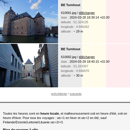
BE Turnhout
610681.jpg /
télécharger
date :
2024-03-28 18:39:14
+01:00
latitude : 51.324135
longitude : 4.946262
altitude :
~ 29 m
BE Turnhout
610682.jpg /
télécharger
date :
2024-03-28 18:40:15
+01:00
latitude : 51.324357
longitude : 4.946970
altitude :
~ 30 m
précédente
/
suivante
Toutes les heures sont en
heure locale
, et malheureusement soit en heure d'été, soit en
heure d'hiver. Pour tous les voyages : utc+1 en hiver et utc+2 en été, sauf
Finlande/Estonie/Lettonie/Lituanie utc+2/+3.
Blog de voyages à vélo