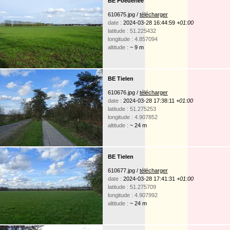
BE Poederlee
610675.jpg /
télécharger
date :
2024-03-28 16:44:59
+01:00
latitude : 51.225432
longitude : 4.857094
altitude :
~ 9 m
BE Tielen
610676.jpg /
télécharger
date :
2024-03-28 17:38:11
+01:00
latitude : 51.275253
longitude : 4.907852
altitude :
~ 24 m
BE Tielen
610677.jpg /
télécharger
date :
2024-03-28 17:41:31
+01:00
latitude : 51.275709
longitude : 4.907992
altitude :
~ 24 m