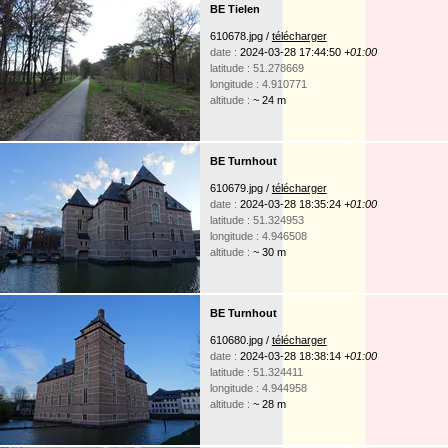
BE Tielen
610678.jpg /
télécharger
date :
2024-03-28 17:44:50
+01:00
latitude : 51.278669
longitude : 4.910771
altitude :
~ 24 m
BE Turnhout
610679.jpg /
télécharger
date :
2024-03-28 18:35:24
+01:00
latitude : 51.324953
longitude : 4.946508
altitude :
~ 30 m
BE Turnhout
610680.jpg /
télécharger
date :
2024-03-28 18:38:14
+01:00
latitude : 51.324411
longitude : 4.944958
altitude :
~ 28 m