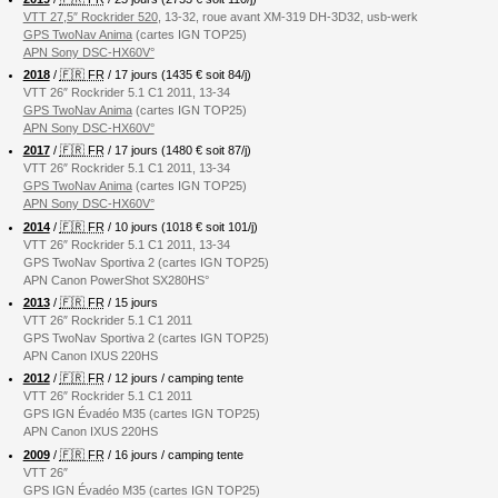
VTT 27,5″ Rockrider 520
, 13-32, roue avant XM-319 DH-3D32, usb-werk
GPS TwoNav Anima
(cartes IGN TOP25)
APN Sony DSC-HX60V°
2018
/
🇫🇷 FR
/ 17 jours (1435 € soit 84/j)
VTT 26″ Rockrider 5.1 C1 2011, 13-34
GPS TwoNav Anima
(cartes IGN TOP25)
APN Sony DSC-HX60V°
2017
/
🇫🇷 FR
/ 17 jours (1480 € soit 87/j)
VTT 26″ Rockrider 5.1 C1 2011, 13-34
GPS TwoNav Anima
(cartes IGN TOP25)
APN Sony DSC-HX60V°
2014
/
🇫🇷 FR
/ 10 jours (1018 € soit 101/j)
VTT 26″ Rockrider 5.1 C1 2011, 13-34
GPS TwoNav Sportiva 2 (cartes IGN TOP25)
APN Canon PowerShot SX280HS°
2013
/
🇫🇷 FR
/ 15 jours
VTT 26″ Rockrider 5.1 C1 2011
GPS TwoNav Sportiva 2 (cartes IGN TOP25)
APN Canon IXUS 220HS
2012
/
🇫🇷 FR
/ 12 jours / camping tente
VTT 26″ Rockrider 5.1 C1 2011
GPS IGN Évadéo M35 (cartes IGN TOP25)
APN Canon IXUS 220HS
2009
/
🇫🇷 FR
/ 16 jours / camping tente
VTT 26″
GPS IGN Évadéo M35 (cartes IGN TOP25)