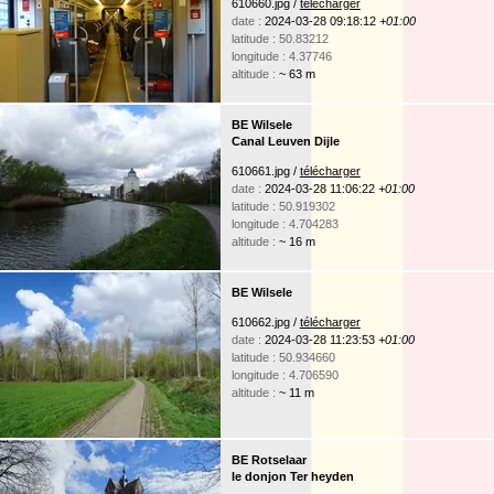
610660.jpg /
télécharger
date :
2024-03-28 09:18:12
+01:00
latitude : 50.83212
longitude : 4.37746
altitude :
~ 63 m
BE Wilsele
Canal Leuven Dijle
610661.jpg /
télécharger
date :
2024-03-28 11:06:22
+01:00
latitude : 50.919302
longitude : 4.704283
altitude :
~ 16 m
BE Wilsele
610662.jpg /
télécharger
date :
2024-03-28 11:23:53
+01:00
latitude : 50.934660
longitude : 4.706590
altitude :
~ 11 m
BE Rotselaar
le donjon Ter heyden