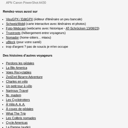
APN Canon PowerShot A430
Rendez-vous aussi sur
VisuGPX / EditGPX
(éditeur d'itinéraire un peu bancale)
SchweizMobil
(carte interactive avec itinéraires et photos)
Foto-Webcam
(webcams avec historique -
AT-Schröcken 13/08/23
)
Trustroots
(hébergement entre voyageurs)
Nomador
(home-sitters... miaou)
uBlock
(pour votre santé)
trop d'argent ? pas de soucis je m'en occupe
Des histoires d'autres voyageurs
Perdons les pédales
La Bliv America
Voies Recyclables
ZedZed Bizarre Adventure
Charles en vélo
Un petit tour à vélo
Nartrouv Travel
flo_madem
Les Cyclotrotters
À Vélo A. A. A.
À coups de pédales
What The Trip
Les Colibris nomades
Cycle Americas
La Pampa (audio)