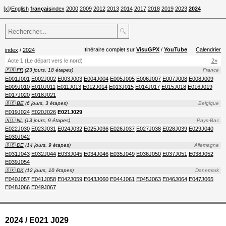
[x]
/
English
français
index
2000
2009
2012
2013
2014
2017
2018
2019
2023
2024
🔍
Itinéraire complet sur
VisuGPX
/
YouTube
Calendrier
index
/
2024
Acte
1
(Le départ vers le nord)
2»
🇫🇷 FR
(23 jours, 18 étapes)
France
E001J001
E002J002
E003J003
E004J004
E005J005
E006J007
E007J008
E008J009
E009J010
E010J011
E011J013
E012J014
E013J015
E014J017
E015J018
E016J019
E017J020
E018J021
🇧🇪 BE
(6 jours, 3 étapes)
Belgique
E019J024
E020J026
E021J029
🇳🇱 NL
(13 jours, 9 étapes)
Pays-Bas
E022J030
E023J031
E024J032
E025J036
E026J037
E027J038
E028J039
E029J040
E030J042
🇩🇪 DE
(14 jours, 9 étapes)
Allemagne
E031J043
E032J044
E033J045
E034J046
E035J049
E036J050
E037J051
E038J052
E039J054
🇩🇰 DK
(12 jours, 10 étapes)
Danemark
E040J057
E041J058
E042J059
E043J060
E044J061
E045J063
E046J064
E047J065
E048J066
E049J067
2024 / E021 J029