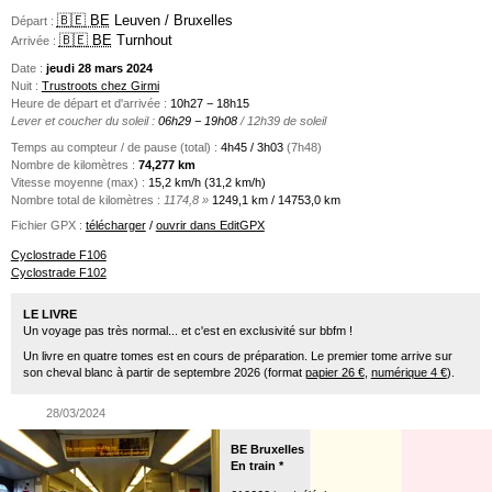
🇧🇪 BE
Leuven / Bruxelles
Départ :
🇧🇪 BE
Turnhout
Arrivée :
Date :
jeudi 28 mars 2024
Nuit :
Trustroots chez Girmi
Heure de départ et d'arrivée :
10h27 − 18h15
Lever et coucher du soleil :
06h29 − 19h08
/ 12h39 de soleil
Temps au compteur / de pause (total) :
4h45 / 3h03
(7h48)
Nombre de kilomètres :
74,277 km
Vitesse moyenne (max) :
15,2 km/h (31,2 km/h)
Nombre total de kilomètres :
1174,8 »
1249,1 km / 14753,0 km
Fichier GPX :
télécharger
/
ouvrir dans EditGPX
Cyclostrade F106
Cyclostrade F102
LE LIVRE
Un voyage pas très normal... et c'est en exclusivité sur bbfm !
Un livre en quatre tomes est en cours de préparation. Le premier tome arrive sur
son cheval blanc à partir de septembre 2026 (format
papier 26 €
,
numérique 4 €
).
28/03/2024
BE Bruxelles
En train *