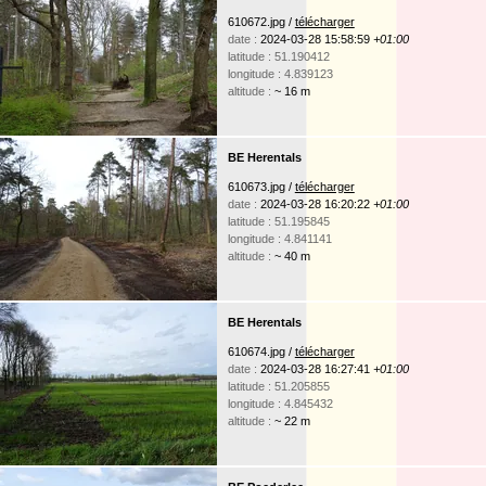
610672.jpg /
télécharger
date :
2024-03-28 15:58:59
+01:00
latitude : 51.190412
longitude : 4.839123
altitude :
~ 16 m
BE Herentals
610673.jpg /
télécharger
date :
2024-03-28 16:20:22
+01:00
latitude : 51.195845
longitude : 4.841141
altitude :
~ 40 m
BE Herentals
610674.jpg /
télécharger
date :
2024-03-28 16:27:41
+01:00
latitude : 51.205855
longitude : 4.845432
altitude :
~ 22 m