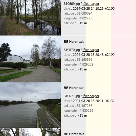
610669.jpg /
télécharger
date :
2024-03-28 14:10:26
+01:00
latitude : 51.080894
longitude : 4.825305
altitude :
~ 19 m
BE Herentals
610670.jpg /
télécharger
date :
2024-03-28 15:20:43
+01:00
latitude : 51.160595
longitude : 4.829532
altitude :
~ 13 m
BE Herentals
610671.jpg /
télécharger
date :
2024-03-28 15:26:11
+01:00
latitude : 51.167266
longitude : 4.830235
altitude :
~ 13 m
BE Herentals