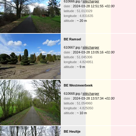
610666.jpg /
télécharger
date :
2024-03-28 12:51:55
+01:00
latitude : 51.013329
longitude : 4.831635
altitude :
~ 20 m
BE Ramsel
610667.jpg /
télécharger
date :
2024-03-28 13:05:16
+01:00
latitude : 51.045306
longitude : 4.824951
altitude :
~ 9 m
BE Westmeerbeek
610668.jpg /
télécharger
date :
2024-03-28 13:57:34
+01:00
latitude : 51.054960
longitude : 4.825050
altitude :
~ 10 m
BE Heultje