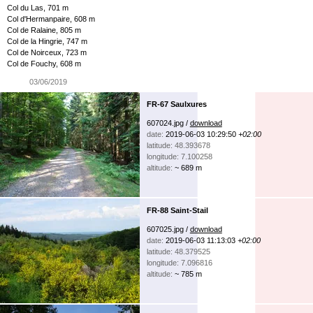
Col du Las, 701 m
Col d'Hermanpaire, 608 m
Col de Ralaine, 805 m
Col de la Hingrie, 747 m
Col de Noirceux, 723 m
Col de Fouchy, 608 m
03/06/2019
FR-67 Saulxures
607024.jpg /
download
date:
2019-06-03 10:29:50
+02:00
latitude: 48.393678
longitude: 7.100258
altitude:
~ 689 m
FR-88 Saint-Stail
607025.jpg /
download
date:
2019-06-03 11:13:03
+02:00
latitude: 48.379525
longitude: 7.096816
altitude:
~ 785 m