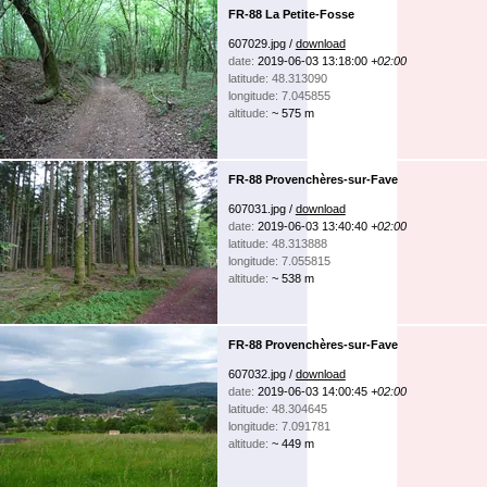
FR-88 La Petite-Fosse
607029.jpg /
download
date:
2019-06-03 13:18:00
+02:00
latitude: 48.313090
longitude: 7.045855
altitude:
~ 575 m
FR-88 Provenchères-sur-Fave
607031.jpg /
download
date:
2019-06-03 13:40:40
+02:00
latitude: 48.313888
longitude: 7.055815
altitude:
~ 538 m
FR-88 Provenchères-sur-Fave
607032.jpg /
download
date:
2019-06-03 14:00:45
+02:00
latitude: 48.304645
longitude: 7.091781
altitude:
~ 449 m