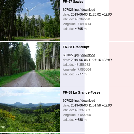
FR-67 Saales
607026.jpg /
download
date:
2019-06-03 11:25:02
+02:00
latitude: 48.362790
longitude: 7.090414
altitude:
~ 795 m
FR-88 Grandrupt
607027.jpg /
download
date:
2019-06-03 11:27:16
+02:00
latitude: 48.358983
longitude: 7.086804
altitude:
~ 777 m
FR-88 La Grande-Fosse
607028.jpg /
download
date:
2019-06-03 11:51:58
+02:00
latitude: 48.337883
longitude: 7.054800
altitude:
~ 688 m