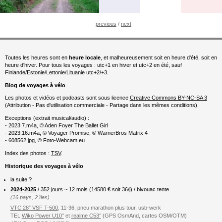
previous
/
next
Toutes les heures sont en
heure locale
, et malheureusement soit en heure d'été, soit en
heure d'hiver. Pour tous les voyages : utc+1 en hiver et utc+2 en été, sauf
Finlande/Estonie/Lettonie/Lituanie utc+2/+3.
Blog de voyages à vélo
Les photos et vidéos et podcasts sont sous licence
Creative Commons BY-NC-SA 3
(Attribution - Pas d'utilisation commerciale - Partage dans les mêmes conditions).
Exceptions (extrait musical/audio) :
- 2023.7.m4a, © Aden Foyer The Ballet Girl
- 2023.16.m4a, © Voyager Promise, © WarnerBros Matrix 4
- 608562.jpg, © Foto-Webcam.eu
Index des photos :
TSV
.
Historique des voyages à vélo
la suite ?
2024-2025
/ 352 jours ~ 12 mois (
14580
€ soit 36/j) / bivouac tente
(16 pays, 2 îles)
VTC 28″ VSF T-500
, 11-36, pneu marathon plus tour, usb-werk
TEL
Wiko Power U10°
et
realme C53°
(GPS OsmAnd, cartes OSM/OTM)