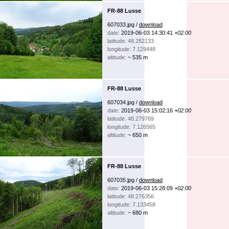
FR-88 Lusse
607033.jpg /
download
date:
2019-06-03 14:30:41
+02:00
latitude: 48.282133
longitude: 7.129448
altitude:
~ 535 m
FR-88 Lusse
607034.jpg /
download
date:
2019-06-03 15:02:16
+02:00
latitude: 48.279769
longitude: 7.126565
altitude:
~ 650 m
FR-88 Lusse
607035.jpg /
download
date:
2019-06-03 15:28:09
+02:00
latitude: 48.276356
longitude: 7.133458
altitude:
~ 680 m