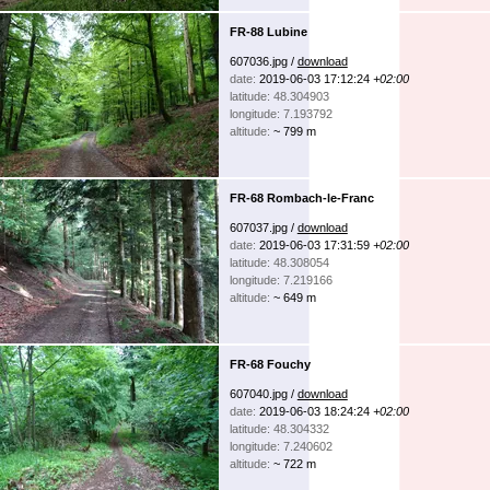
FR-88 Lubine
607036.jpg /
download
date:
2019-06-03 17:12:24
+02:00
latitude: 48.304903
longitude: 7.193792
altitude:
~ 799 m
FR-68 Rombach-le-Franc
607037.jpg /
download
date:
2019-06-03 17:31:59
+02:00
latitude: 48.308054
longitude: 7.219166
altitude:
~ 649 m
FR-68 Fouchy
607040.jpg /
download
date:
2019-06-03 18:24:24
+02:00
latitude: 48.304332
longitude: 7.240602
altitude:
~ 722 m