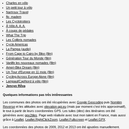
Charles en vélo
Un petit tour à vélo
Nartrouv Travel
flo_madem
Les Cyclotrotters
À Vélo A. A. A.
À coups de pédales
What The Trip
Les Colibris nomades
Cycle Americas
La Pampa (audio)
From Cape to Cairo by Bike (film)
Génération Tour du Monde (film)
Vanlife les nouveaux nomades (film)
Ameri-Bike Dream (film)
Un Tour d'Europe en 11 mois (film)
Cycling Across Europe Alone (film)
Lampaul/CapNord à vélo (film)
Jencyo Rêva
Quelques informations pas très intéressantes
Les communes des photos ont été récupérées avec
Google Geocoding
puis
Nomitim
Reverse
et les altitudes avec
elevation-api.eu
(mais par moment c'est très approximatif),
le tout à partir de leurs coordonnées GPS. Les tuiles (
tiles
) des itinéraires ont été
générées avec
gpx2tiles
. Page web réalisée avec tout mon talent en France, mais aussi
grâce à
Leaflet
,
Leaflet.RightClickZoom
,
Leaflet.Fullscreen
et
Leaflet.GPX
.
Les coordonnées des photos de 2009, 2012 et 2013 ont été ajoutées manuellement.