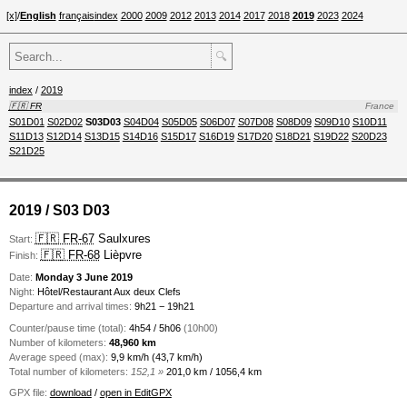
[x]
/
English
français
index
2000
2009
2012
2013
2014
2017
2018
2019
2023
2024
🔍
index
/
2019
🇫🇷 FR
France
S01D01
S02D02
S03D03
S04D04
S05D05
S06D07
S07D08
S08D09
S09D10
S10D11
S11D13
S12D14
S13D15
S14D16
S15D17
S16D19
S17D20
S18D21
S19D22
S20D23
S21D25
2019 / S03 D03
🇫🇷 FR-67
Saulxures
Start:
🇫🇷 FR-68
Lièpvre
Finish:
Date:
Monday 3 June 2019
Night:
Hôtel/Restaurant Aux deux Clefs
Departure and arrival times:
9h21 − 19h21
Counter/pause time (total):
4h54 / 5h06
(10h00)
Number of kilometers:
48,960 km
Average speed (max):
9,9 km/h (43,7 km/h)
Total number of kilometers:
152,1 »
201,0 km / 1056,4 km
GPX file:
download
/
open in EditGPX