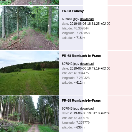
FR-68 Fouchy
607041.jpg /
download
date:
2019-06-03 18:31:25
+02:00
latitude: 48.302844
longitude: 7.243858
altitude:
~ 718 m
FR-68 Rombach-le-Franc
607042.jpg /
download
date:
2019-06-03 18:49:19
+02:00
latitude: 48.304475
longitude: 7.260323
altitude:
~ 612 m
FR-68 Rombach-le-Franc
607043.jpg /
download
date:
2019-06-03 19:01:10
+02:00
latitude: 48.300974
longitude: 7.276779
altitude:
~ 636 m