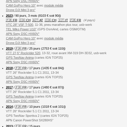
APN Sony DSC-HX60V°
CAM GoPro Hero 10°
avec
module média
Drone DJI Mini 3 pro°
2023
/ 90 jours, 3 mois (8103 € soit 90/j)
🇫🇷 FR
🇨🇭 CH
🇦🇹 AT
🇨🇭 CH
🇮🇹 IT
🇫🇷 FR
(4 pays)
VTC 28″ VSF T-500
, 11-36, pneu marathon plus tour, usb-werk
TEL Wiko Power U10°
(GPS OsmAnd, cartes OSM/OTM)
APN Sony DSC-HX60V°
CAM GoPro Hero 10°
avec
module média
Drone DJI Mini 3 pro°
2019
/
🇫🇷 FR
/ 25 jours (2753 € soit 110/j)
VTT 27,5″ Rockrider 520
, 13-32, roue avant XM-319 DH-3D32, usb-werk
GPS TwoNav Anima
(cartes IGN TOP25)
APN Sony DSC-HX60V°
2018
/
🇫🇷 FR
/ 17 jours (1435 € soit 84/j)
VTT 26″ Rockrider 5.1 C1 2011, 13-34
GPS TwoNav Anima
(cartes IGN TOP25)
APN Sony DSC-HX60V°
2017
/
🇫🇷 FR
/ 17 jours (1480 € soit 87/j)
VTT 26″ Rockrider 5.1 C1 2011, 13-34
GPS TwoNav Anima
(cartes IGN TOP25)
APN Sony DSC-HX60V°
2014
/
🇫🇷 FR
/ 10 jours (1018 € soit 101/j)
VTT 26″ Rockrider 5.1 C1 2011, 13-34
GPS TwoNav Sportiva 2 (cartes IGN TOP25)
APN Canon PowerShot SX280HS°
2013
/
🇫🇷 FR
/ 15 jours