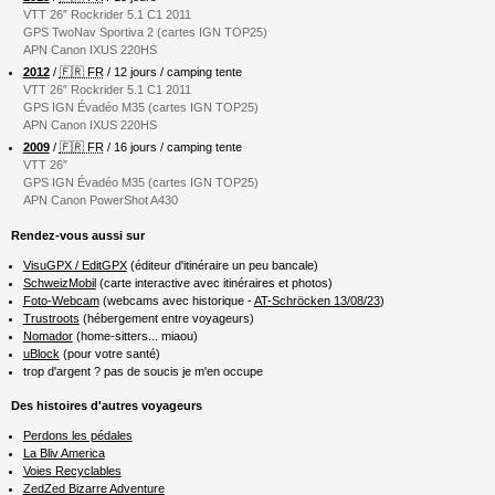
VTT 26″ Rockrider 5.1 C1 2011
GPS TwoNav Sportiva 2 (cartes IGN TOP25)
APN Canon IXUS 220HS
2012
/
🇫🇷 FR
/ 12 jours / camping tente
VTT 26″ Rockrider 5.1 C1 2011
GPS IGN Évadéo M35 (cartes IGN TOP25)
APN Canon IXUS 220HS
2009
/
🇫🇷 FR
/ 16 jours / camping tente
VTT 26″
GPS IGN Évadéo M35 (cartes IGN TOP25)
APN Canon PowerShot A430
Rendez-vous aussi sur
VisuGPX / EditGPX
(éditeur d'itinéraire un peu bancale)
SchweizMobil
(carte interactive avec itinéraires et photos)
Foto-Webcam
(webcams avec historique -
AT-Schröcken 13/08/23
)
Trustroots
(hébergement entre voyageurs)
Nomador
(home-sitters... miaou)
uBlock
(pour votre santé)
trop d'argent ? pas de soucis je m'en occupe
Des histoires d'autres voyageurs
Perdons les pédales
La Bliv America
Voies Recyclables
ZedZed Bizarre Adventure