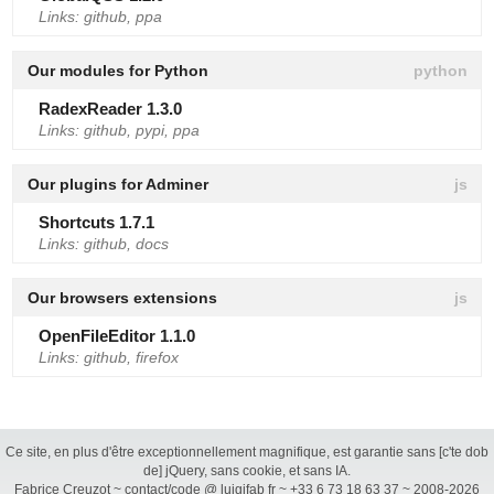
Links:
github
,
ppa
Our modules for Python
RadexReader 1.3.0
Links:
github
,
pypi
,
ppa
Our plugins for Adminer
Shortcuts 1.7.1
Links:
github
,
docs
Our browsers extensions
OpenFileEditor 1.1.0
Links:
github
,
firefox
Ce site, en plus d'être exceptionnellement magnifique, est garantie sans [c'te dob
de] jQuery, sans cookie, et sans IA.
Fabrice Creuzot ~ contact/code @ luigifab fr ~ +33 6 73 18 63 37 ~ 2008-2026