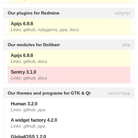
Our plugins for Redmine
Apijs 6.9.8
Links:
github
,
rubygems
,
ppa
,
docs
Our modules for Dolibarr
Apijs 6.9.8
Links:
github
,
docs
Sentry 3.1.0
Links:
github
,
docs
Our themes and programs for GTK & Qt
Human 3.2.0
Links:
github
,
ppa
A widget factory 4.2.0
Links:
github
,
ppa
GlobalQSS 1.2.0