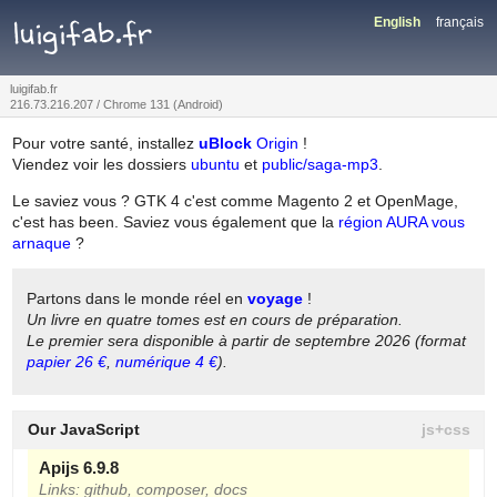
luigifab.fr
English
français
luigifab.fr
216.73.216.207 / Chrome 131 (Android)
Pour votre santé, installez
uBlock
Origin
!
Viendez voir les dossiers
ubuntu
et
public/saga-mp3
.
Le saviez vous ? GTK 4 c'est comme Magento 2 et OpenMage,
c'est has been. Saviez vous également que la
région AURA vous
arnaque
?
Partons dans le monde réel en
voyage
!
Un livre en quatre tomes est en cours de préparation.
Le premier sera disponible à partir de septembre 2026 (format
papier 26 €
,
numérique 4 €
).
Our JavaScript
Apijs 6.9.8
Links:
github
,
composer
,
docs