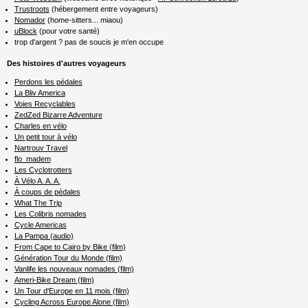
Trustroots
(hébergement entre voyageurs)
Nomador
(home-sitters... miaou)
uBlock
(pour votre santé)
trop d'argent ? pas de soucis je m'en occupe
Des histoires d'autres voyageurs
Perdons les pédales
La Bliv America
Voies Recyclables
ZedZed Bizarre Adventure
Charles en vélo
Un petit tour à vélo
Nartrouv Travel
flo_madem
Les Cyclotrotters
À Vélo A. A. A.
À coups de pédales
What The Trip
Les Colibris nomades
Cycle Americas
La Pampa (audio)
From Cape to Cairo by Bike (film)
Génération Tour du Monde (film)
Vanlife les nouveaux nomades (film)
Ameri-Bike Dream (film)
Un Tour d'Europe en 11 mois (film)
Cycling Across Europe Alone (film)