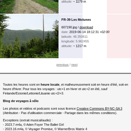
altitude:
~ 1179 m
FR-39 Les Molunes
607190.jpg /
download
date:
2019-06-14 18:12:31
+02:00
latitude: 46.350611
longitude: 5.962455
altitude:
~ 1217 m
previous
/
next
Toutes les heures sont en
heure locale
, et malheureusement soit en heure d'été, soit en
heure d'hiver. Pour tous les voyages : utc+1 en hiver et utc+2 en été, sauf
Finlande/Estonie/Lettonie/Lituanie utc+2/+3.
Blog de voyages à vélo
Les photos et vidéos et podcasts sont sous licence
Creative Commons BY-NC-SA 3
(Attribution - Pas d'utilisation commerciale - Partage dans les mêmes conditions).
Exceptions (extrait musical/audio) :
- 2023.7.m4a, © Aden Foyer The Ballet Girl
- 2023.16.m4a, © Voyager Promise, © WarnerBros Matrix 4