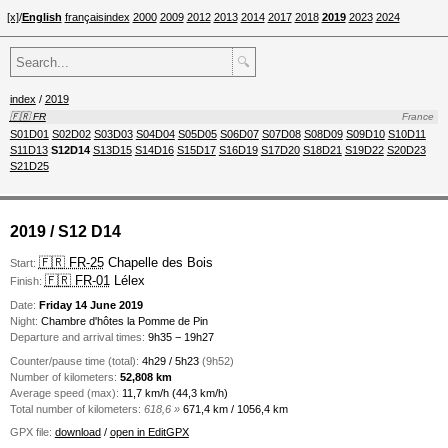
[x]
/
English
français
index
2000
2009
2012
2013
2014
2017
2018
2019
2023
2024
🔍
index
/
2019
🇫🇷 FR
France
S01D01
S02D02
S03D03
S04D04
S05D05
S06D07
S07D08
S08D09
S09D10
S10D11
S11D13
S12D14
S13D15
S14D16
S15D17
S16D19
S17D20
S18D21
S19D22
S20D23
S21D25
2019 / S12 D14
🇫🇷 FR-25
Chapelle des Bois
Start:
🇫🇷 FR-01
Lélex
Finish:
Date:
Friday 14 June 2019
Night:
Chambre d'hôtes la Pomme de Pin
Departure and arrival times:
9h35 − 19h27
Counter/pause time (total):
4h29 / 5h23
(9h52)
Number of kilometers:
52,808 km
Average speed (max):
11,7 km/h (44,3 km/h)
Total number of kilometers:
618,6 »
671,4 km / 1056,4 km
GPX file:
download
/
open in EditGPX