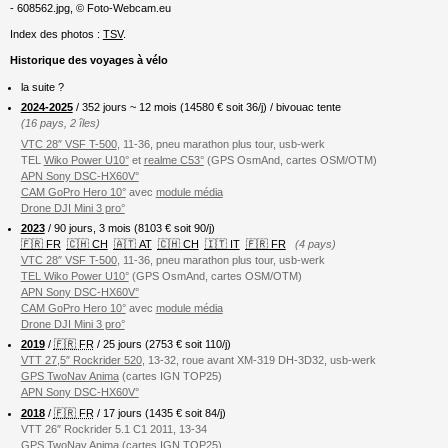
- 608562.jpg, © Foto-Webcam.eu
Index des photos :
TSV
.
Historique des voyages à vélo
la suite ?
2024-2025
/ 352 jours ~ 12 mois (
14580
€ soit 36/j) / bivouac tente
(16 pays, 2 îles)
VTC 28″ VSF T-500
, 11-36, pneu marathon plus tour, usb-werk
TEL
Wiko Power U10°
et
realme C53°
(GPS OsmAnd, cartes OSM/OTM)
APN Sony DSC-HX60V°
CAM GoPro Hero 10°
avec
module média
Drone DJI Mini 3 pro°
2023
/ 90 jours, 3 mois (8103 € soit 90/j)
🇫🇷 FR
🇨🇭 CH
🇦🇹 AT
🇨🇭 CH
🇮🇹 IT
🇫🇷 FR
(4 pays)
VTC 28″ VSF T-500
, 11-36, pneu marathon plus tour, usb-werk
TEL Wiko Power U10°
(GPS OsmAnd, cartes OSM/OTM)
APN Sony DSC-HX60V°
CAM GoPro Hero 10°
avec
module média
Drone DJI Mini 3 pro°
2019
/
🇫🇷 FR
/ 25 jours (2753 € soit 110/j)
VTT 27,5″ Rockrider 520
, 13-32, roue avant XM-319 DH-3D32, usb-werk
GPS TwoNav Anima
(cartes IGN TOP25)
APN Sony DSC-HX60V°
2018
/
🇫🇷 FR
/ 17 jours (1435 € soit 84/j)
VTT 26″ Rockrider 5.1 C1 2011, 13-34
GPS TwoNav Anima
(cartes IGN TOP25)