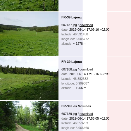
FR-39 Lajoux
607187.jpg /
download
date:
2019-06-14 17:09:16
+02:00
latitude: 46.391438
longitude: 6.005772
altitude:
~ 1278 m
FR-39 Lajoux
607188.jpg /
download
date:
2019-06-14 17:15:16
+02:00
latitude: 46.382332
longitude: 5.999887
altitude:
~ 1266 m
FR-39 Les Molunes
607189.jpg /
download
date:
2019-06-14 17:53:05
+02:00
latitude: 46.353253
longitude: 5.966460