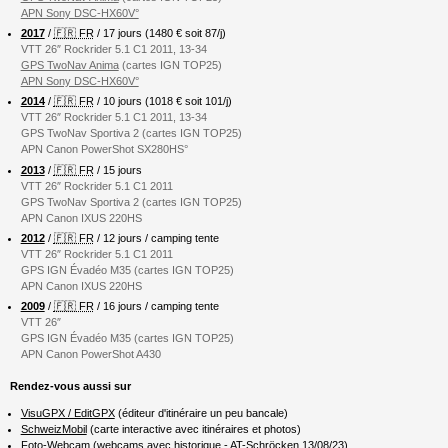
APN Sony DSC-HX60V°
2017
/
🇫🇷 FR
/ 17 jours (1480 € soit 87/j)
VTT 26″ Rockrider 5.1 C1 2011, 13-34
GPS TwoNav Anima
(cartes IGN TOP25)
APN Sony DSC-HX60V°
2014
/
🇫🇷 FR
/ 10 jours (1018 € soit 101/j)
VTT 26″ Rockrider 5.1 C1 2011, 13-34
GPS TwoNav Sportiva 2 (cartes IGN TOP25)
APN Canon PowerShot SX280HS°
2013
/
🇫🇷 FR
/ 15 jours
VTT 26″ Rockrider 5.1 C1 2011
GPS TwoNav Sportiva 2 (cartes IGN TOP25)
APN Canon IXUS 220HS
2012
/
🇫🇷 FR
/ 12 jours / camping tente
VTT 26″ Rockrider 5.1 C1 2011
GPS IGN Évadéo M35 (cartes IGN TOP25)
APN Canon IXUS 220HS
2009
/
🇫🇷 FR
/ 16 jours / camping tente
VTT 26″
GPS IGN Évadéo M35 (cartes IGN TOP25)
APN Canon PowerShot A430
Rendez-vous aussi sur
VisuGPX / EditGPX
(éditeur d'itinéraire un peu bancale)
SchweizMobil
(carte interactive avec itinéraires et photos)
Foto-Webcam
(webcams avec historique -
AT-Schröcken 13/08/23
)