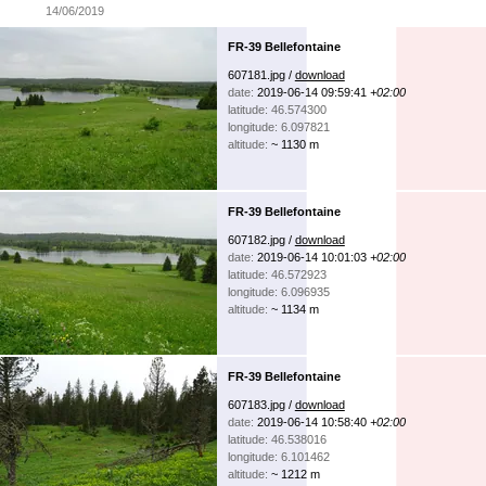
14/06/2019
FR-39 Bellefontaine
607181.jpg /
download
date:
2019-06-14 09:59:41
+02:00
latitude: 46.574300
longitude: 6.097821
altitude:
~ 1130 m
FR-39 Bellefontaine
607182.jpg /
download
date:
2019-06-14 10:01:03
+02:00
latitude: 46.572923
longitude: 6.096935
altitude:
~ 1134 m
FR-39 Bellefontaine
607183.jpg /
download
date:
2019-06-14 10:58:40
+02:00
latitude: 46.538016
longitude: 6.101462
altitude:
~ 1212 m