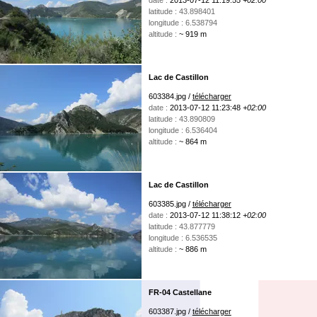
date :
2013-07-12 11:19:55
+02:00
latitude : 43.898401
longitude : 6.538794
altitude :
~ 919 m
Lac de Castillon
603384.jpg /
télécharger
date :
2013-07-12 11:23:48
+02:00
latitude : 43.890809
longitude : 6.536404
altitude :
~ 864 m
Lac de Castillon
603385.jpg /
télécharger
date :
2013-07-12 11:38:12
+02:00
latitude : 43.877779
longitude : 6.536535
altitude :
~ 886 m
FR-04 Castellane
603387.jpg /
télécharger