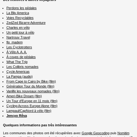
Perdons les pédales
La Bliv America
Voies Recyclables
ZedZed Bizarre Adventure
Charles en vélo
Un petit tour à vélo
Nartrouv Travel
flo_madem
Les Cyclotrotters
À Vélo A. A. A.
À coups de pédales
What The Trip
Les Colibris nomades
Cycle Americas
La Pampa (audio)
From Cape to Cairo by Bike (film)
Génération Tour du Monde (film)
Vanlife les nouveaux nomades (film)
Ameri-Bike Dream (film)
Un Tour d'Europe en 11 mois (film)
Cycling Across Europe Alone (film)
Lampaul/CapNord à vélo (film)
Jencyo Rêva
Quelques informations pas très intéressantes
Les communes des photos ont été récupérées avec
Google Geocoding
puis
Nomitim