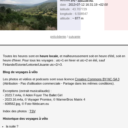
603392.jpg /
télécharger
date :
2013-07-12 16:31:19
+02:00
latitude : 43.707729
longitude : 6.508547
altitude :
~ 877 m
précédente
/
suivante
Toutes les heures sont en
heure locale
, et malheureusement soit en heure d'été, soit en
heure d'hiver. Pour tous les voyages : utc+1 en hiver et utc+2 en été, sauf
Finlande/Estonie/Lettonie/Lituanie utc+2/+3.
Blog de voyages à vélo
Les photos et vidéos et podcasts sont sous licence
Creative Commons BY-NC-SA 3
(Attribution - Pas d'utilisation commerciale - Partage dans les mêmes conditions).
Exceptions (extrait musical/audio) :
- 2023.7.m4a, © Aden Foyer The Ballet Girl
- 2023.16.m4a, © Voyager Promise, © WarnerBros Matrix 4
- 608562.jpg, © Foto-Webcam.eu
Index des photos :
TSV
.
Historique des voyages à vélo
la suite ?