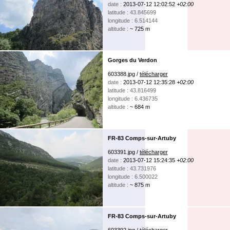
date :
2013-07-12 12:02:52
+02:00
latitude : 43.845699
longitude : 6.514144
altitude :
~ 725 m
Gorges du Verdon
603388.jpg /
télécharger
date :
2013-07-12 12:35:28
+02:00
latitude : 43.816499
longitude : 6.436735
altitude :
~ 684 m
FR-83 Comps-sur-Artuby
603391.jpg /
télécharger
date :
2013-07-12 15:24:35
+02:00
latitude : 43.731976
longitude : 6.500022
altitude :
~ 875 m
FR-83 Comps-sur-Artuby