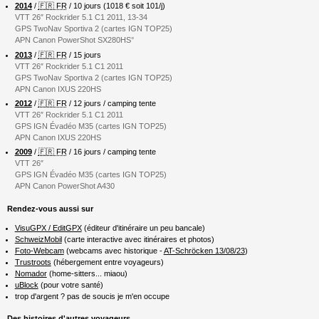
2014
/
🇫🇷 FR
/ 10 jours (1018 € soit 101/j)
VTT 26″ Rockrider 5.1 C1 2011, 13-34
GPS TwoNav Sportiva 2 (cartes IGN TOP25)
APN Canon PowerShot SX280HS°
2013
/
🇫🇷 FR
/ 15 jours
VTT 26″ Rockrider 5.1 C1 2011
GPS TwoNav Sportiva 2 (cartes IGN TOP25)
APN Canon IXUS 220HS
2012
/
🇫🇷 FR
/ 12 jours / camping tente
VTT 26″ Rockrider 5.1 C1 2011
GPS IGN Évadéo M35 (cartes IGN TOP25)
APN Canon IXUS 220HS
2009
/
🇫🇷 FR
/ 16 jours / camping tente
VTT 26″
GPS IGN Évadéo M35 (cartes IGN TOP25)
APN Canon PowerShot A430
Rendez-vous aussi sur
VisuGPX / EditGPX
(éditeur d'itinéraire un peu bancale)
SchweizMobil
(carte interactive avec itinéraires et photos)
Foto-Webcam
(webcams avec historique -
AT-Schröcken 13/08/23
)
Trustroots
(hébergement entre voyageurs)
Nomador
(home-sitters... miaou)
uBlock
(pour votre santé)
trop d'argent ? pas de soucis je m'en occupe
Des histoires d'autres voyageurs