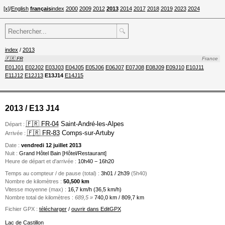
[x]
/
English
français
index
2000
2009
2012
2013
2014
2017
2018
2019
2023
2024
🔍
index
/
2013
🇫🇷 FR
France
E01J01
E02J02
E03J03
E04J05
E05J06
E06J07
E07J08
E08J09
E09J10
E10J11
E11J12
E12J13
E13J14
E14J15
2013 / E13 J14
🇫🇷 FR-04
Saint-André-les-Alpes
Départ :
🇫🇷 FR-83
Comps-sur-Artuby
Arrivée :
Date :
vendredi 12 juillet 2013
Nuit :
Grand Hôtel Bain [Hôtel/Restaurant]
Heure de départ et d'arrivée :
10h40 − 16h20
Temps au compteur / de pause (total) :
3h01 / 2h39
(5h40)
Nombre de kilomètres :
50,500 km
Vitesse moyenne (max) :
16,7 km/h (36,5 km/h)
Nombre total de kilomètres :
689,5 »
740,0 km / 809,7 km
Fichier GPX :
télécharger
/
ouvrir dans EditGPX
Lac de Castillon