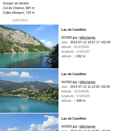
Gorges du Verdon
Col de Cheiron, 887 m
Collet d'Ampon, 725 m
12/07/2013
Lac de Castillon
603380.jpg /
télécharger
date :
2013-07-12 10:57:17
+02:00
latitude : 43.933558
longitude : 6.531037
altitude :
~ 932 m
Lac de Castillon
603382.jpg /
télécharger
date :
2013-07-12 11:12:02
+02:00
latitude : 43.910635
longitude : 6.549139
altitude :
~ 938 m
Lac de Castillon
603383.jpg /
télécharger