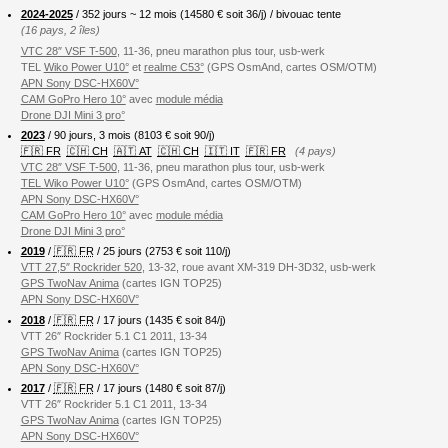
2024-2025
/ 352 jours ~ 12 mois (
14580
€ soit 36/j) / bivouac tente
(16 pays, 2 îles)
VTC 28″ VSF T-500
, 11-36, pneu marathon plus tour, usb-werk
TEL
Wiko Power U10°
et
realme C53°
(GPS OsmAnd, cartes OSM/OTM)
APN Sony DSC-HX60V°
CAM GoPro Hero 10°
avec
module média
Drone DJI Mini 3 pro°
2023
/ 90 jours, 3 mois (8103 € soit 90/j)
🇫🇷 FR
🇨🇭 CH
🇦🇹 AT
🇨🇭 CH
🇮🇹 IT
🇫🇷 FR
(4 pays)
VTC 28″ VSF T-500
, 11-36, pneu marathon plus tour, usb-werk
TEL Wiko Power U10°
(GPS OsmAnd, cartes OSM/OTM)
APN Sony DSC-HX60V°
CAM GoPro Hero 10°
avec
module média
Drone DJI Mini 3 pro°
2019
/
🇫🇷 FR
/ 25 jours (2753 € soit 110/j)
VTT 27,5″ Rockrider 520
, 13-32, roue avant XM-319 DH-3D32, usb-werk
GPS TwoNav Anima
(cartes IGN TOP25)
APN Sony DSC-HX60V°
2018
/
🇫🇷 FR
/ 17 jours (1435 € soit 84/j)
VTT 26″ Rockrider 5.1 C1 2011, 13-34
GPS TwoNav Anima
(cartes IGN TOP25)
APN Sony DSC-HX60V°
2017
/
🇫🇷 FR
/ 17 jours (1480 € soit 87/j)
VTT 26″ Rockrider 5.1 C1 2011, 13-34
GPS TwoNav Anima
(cartes IGN TOP25)
APN Sony DSC-HX60V°