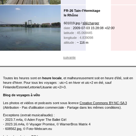
FR-26 Tain-l'Hermitage
le Rhône
601019.jpg /
télécharger
date :
2009-07-03 15:28:08
+02:00
latitude : 45.068445
longitude : 4.839098
altitude :
~ 116 m
suivante
Toutes les heures sont en
heure locale
, et malheureusement soit en heure d'été, soit en
heure d'hiver. Pour tous les voyages : utc+1 en hiver et utc+2 en été, sauf
Finlande/Estonie/Lettonie/Lituanie utc+2/+3.
Blog de voyages à vélo
Les photos et vidéos et podcasts sont sous licence
Creative Commons BY-NC-SA 3
(Attribution - Pas d'utilisation commerciale - Partage dans les mêmes conditions).
Exceptions (extrait musical/audio) :
- 2023.7.m4a, © Aden Foyer The Ballet Girl
- 2023.16.m4a, © Voyager Promise, © WarnerBros Matrix 4
- 608562.jpg, © Foto-Webcam.eu