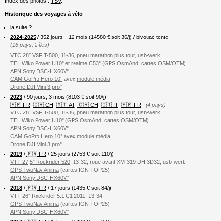
Index des photos :
TSV
.
Historique des voyages à vélo
la suite ?
2024-2025
/ 352 jours ~ 12 mois (
14580
€ soit 36/j) / bivouac tente
(16 pays, 2 îles)
VTC 28″ VSF T-500
, 11-36, pneu marathon plus tour, usb-werk
TEL
Wiko Power U10°
et
realme C53°
(GPS OsmAnd, cartes OSM/OTM)
APN Sony DSC-HX60V°
CAM GoPro Hero 10°
avec
module média
Drone DJI Mini 3 pro°
2023
/ 90 jours, 3 mois (8103 € soit 90/j)
🇫🇷 FR
🇨🇭 CH
🇦🇹 AT
🇨🇭 CH
🇮🇹 IT
🇫🇷 FR
(4 pays)
VTC 28″ VSF T-500
, 11-36, pneu marathon plus tour, usb-werk
TEL Wiko Power U10°
(GPS OsmAnd, cartes OSM/OTM)
APN Sony DSC-HX60V°
CAM GoPro Hero 10°
avec
module média
Drone DJI Mini 3 pro°
2019
/
🇫🇷 FR
/ 25 jours (2753 € soit 110/j)
VTT 27,5″ Rockrider 520
, 13-32, roue avant XM-319 DH-3D32, usb-werk
GPS TwoNav Anima
(cartes IGN TOP25)
APN Sony DSC-HX60V°
2018
/
🇫🇷 FR
/ 17 jours (1435 € soit 84/j)
VTT 26″ Rockrider 5.1 C1 2011, 13-34
GPS TwoNav Anima
(cartes IGN TOP25)
APN Sony DSC-HX60V°