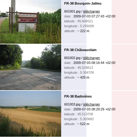
FR-38 Bourgoin-Jallieu
601001.jpg /
télécharger
date :
2009-07-03 07:27:43
+02:00
latitude : 45.606521
longitude : 5.255099
altitude :
~ 222 m
FR-38 Châteauvilain
601002.jpg /
télécharger
date :
2009-07-03 08:16:44
+02:00
latitude : 45.524613
longitude : 5.304709
altitude :
~ 425 m
FR-38 Badinières
601003.jpg /
télécharger
date :
2009-07-03 08:29:29
+02:00
latitude : 45.513708
longitude : 5.303682
altitude :
~ 522 m