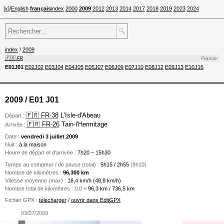
[x]
/
English
français
index
2000
2009
2012
2013
2014
2017
2018
2019
2023
2024
🔍
index
/
2009
🇫🇷 FR
France
E01J01
E02J02
E03J04
E04J05
E05J07
E06J09
E07J10
E08J12
E09J13
E10J16
2009 / E01 J01
🇫🇷 FR-38
L'Isle-d'Abeau
Départ :
🇫🇷 FR-26
Tain-l'Hermitage
Arrivée :
Date :
vendredi 3 juillet 2009
Nuit :
à la maison
Heure de départ et d'arrivée :
7h20 − 15h30
Temps au compteur / de pause (total) :
5h15 / 2h55
(8h10)
Nombre de kilomètres :
96,300 km
Vitesse moyenne (max) :
18,4 km/h (48,8 km/h)
Nombre total de kilomètres :
0,0 »
96,3 km / 736,5 km
Fichier GPX :
télécharger
/
ouvrir dans EditGPX
03/07/2009