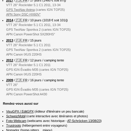
2017
/
🇫🇷 FR
/ 17 jours (1480 € soit 87/j)
VTT 26″ Rockrider 5.1 C1 2011, 13-34
GPS TwoNav Anima
(cartes IGN TOP25)
APN Sony DSC-HX60V°
2014
/
🇫🇷 FR
/ 10 jours (1018 € soit 101/j)
VTT 26″ Rockrider 5.1 C1 2011, 13-34
GPS TwoNav Sportiva 2 (cartes IGN TOP25)
APN Canon PowerShot SX280HS°
2013
/
🇫🇷 FR
/ 15 jours
VTT 26″ Rockrider 5.1 C1 2011
GPS TwoNav Sportiva 2 (cartes IGN TOP25)
APN Canon IXUS 220HS
2012
/
🇫🇷 FR
/ 12 jours / camping tente
VTT 26″ Rockrider 5.1 C1 2011
GPS IGN Évadéo M35 (cartes IGN TOP25)
APN Canon IXUS 220HS
2009
/
🇫🇷 FR
/ 16 jours / camping tente
VTT 26″
GPS IGN Évadéo M35 (cartes IGN TOP25)
APN Canon PowerShot A430
Rendez-vous aussi sur
VisuGPX / EditGPX
(éditeur d'itinéraire un peu bancale)
SchweizMobil
(carte interactive avec itinéraires et photos)
Foto-Webcam
(webcams avec historique -
AT-Schröcken 13/08/23
)
Trustroots
(hébergement entre voyageurs)
Nomador
(home-sitters... miaou)