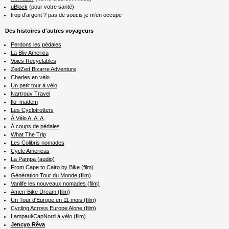
uBlock
(pour votre santé)
trop d'argent ? pas de soucis je m'en occupe
Des histoires d'autres voyageurs
Perdons les pédales
La Bliv America
Voies Recyclables
ZedZed Bizarre Adventure
Charles en vélo
Un petit tour à vélo
Nartrouv Travel
flo_madem
Les Cyclotrotters
À Vélo A. A. A.
À coups de pédales
What The Trip
Les Colibris nomades
Cycle Americas
La Pampa (audio)
From Cape to Cairo by Bike (film)
Génération Tour du Monde (film)
Vanlife les nouveaux nomades (film)
Ameri-Bike Dream (film)
Un Tour d'Europe en 11 mois (film)
Cycling Across Europe Alone (film)
Lampaul/CapNord à vélo (film)
Jencyo Rêva