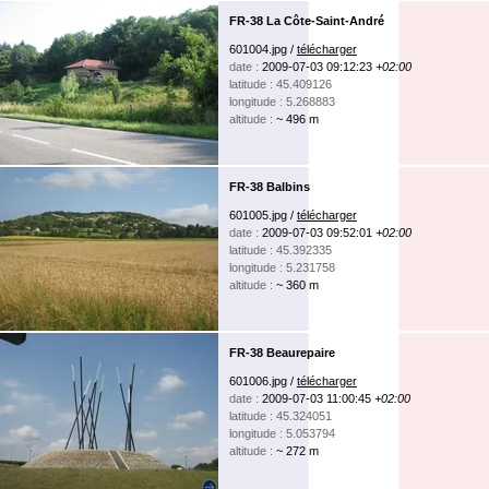
FR-38 La Côte-Saint-André
601004.jpg /
télécharger
date :
2009-07-03 09:12:23
+02:00
latitude : 45.409126
longitude : 5.268883
altitude :
~ 496 m
FR-38 Balbins
601005.jpg /
télécharger
date :
2009-07-03 09:52:01
+02:00
latitude : 45.392335
longitude : 5.231758
altitude :
~ 360 m
FR-38 Beaurepaire
601006.jpg /
télécharger
date :
2009-07-03 11:00:45
+02:00
latitude : 45.324051
longitude : 5.053794
altitude :
~ 272 m