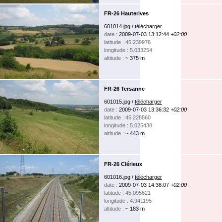
FR-26 Hauterives
601014.jpg /
télécharger
date :
2009-07-03 13:12:44
+02:00
latitude : 45.239976
longitude : 5.033254
altitude :
~ 375 m
FR-26 Tersanne
601015.jpg /
télécharger
date :
2009-07-03 13:36:32
+02:00
latitude : 45.228560
longitude : 5.025438
altitude :
~ 443 m
FR-26 Clérieux
601016.jpg /
télécharger
date :
2009-07-03 14:38:07
+02:00
latitude : 45.095621
longitude : 4.941195
altitude :
~ 183 m